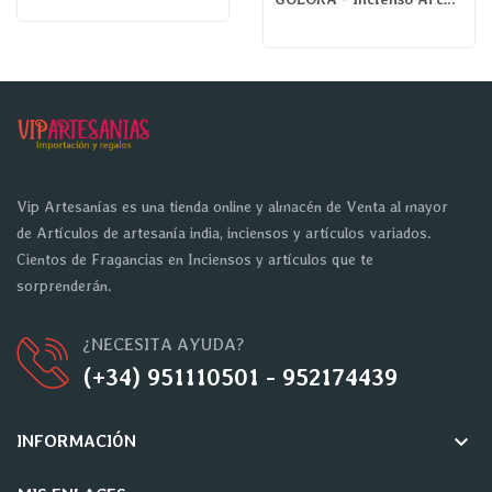
Vip Artesanías es una tienda online y almacén de Venta al mayor
de Artículos de artesanía india, inciensos y artículos variados.
Cientos de Fragancias en Inciensos y artículos que te
sorprenderán.
¿NECESITA AYUDA?
(+34) 951110501 - 952174439
keyboard_arrow_down
INFORMACIÓN