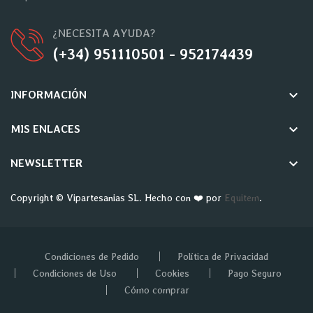
¿NECESITA AYUDA?
(+34) 951110501 - 952174439
keyboard_arrow_down
INFORMACIÓN
keyboard_arrow_down
MIS ENLACES
keyboard_arrow_down
NEWSLETTER
Copyright © Vipartesanias SL. Hecho con ❤️ por
Equitem
.
Condiciones de Pedido
Política de Privacidad
Condiciones de Uso
Cookies
Pago Seguro
Cómo comprar