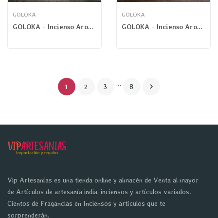
GOLOKA
GOLOKA
GOLOKA - Incienso Aromaterapia Lemongrass Masala
GOLOKA - Incienso Aromaterapia Pepino Masala
…

1
2
3
8
Vip Artesanías es una tienda online y almacén de Venta al mayor
de Artículos de artesanía india, inciensos y artículos variados.
Cientos de Fragancias en Inciensos y artículos que te
sorprenderán.