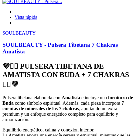
Vista rápida
SOULBEAUTY
SOULBEAUTY - Pulsera Tibetana 7 Chakras
Amatista
💜🧘‍♀️ PULSERA TIBETANA DE
AMATISTA CON BUDA + 7 CHAKRAS
🧘‍♀️💜
Pulsera tibetana elaborada con
Amatista
e incluye una
fornitura de
Buda
como símbolo espiritual. Además, cada pieza incorpora
7
cuentas de minerales de los 7 chakras
, aportando un extra
premium y un enfoque energético completo para equilibrio y
armonización.
Equilibrio energético, calma y conexión interior.
La Amatista aporta una energía serena y espiritual, mientras que las