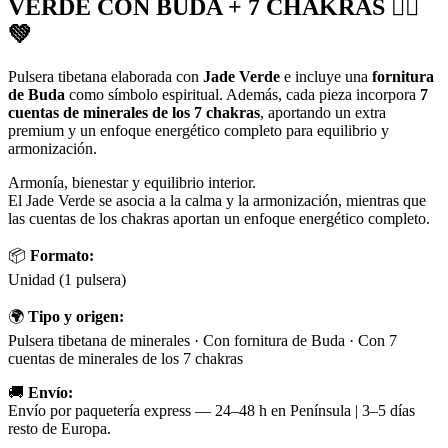
VERDE CON BUDA + 7 CHAKRAS 🧘‍♀️
💚
Pulsera tibetana elaborada con
Jade Verde
e incluye una
fornitura
de Buda
como símbolo espiritual. Además, cada pieza incorpora
7
cuentas de minerales de los 7 chakras
, aportando un extra
premium y un enfoque energético completo para equilibrio y
armonización.
Armonía, bienestar y equilibrio interior.
El Jade Verde se asocia a la calma y la armonización, mientras que
las cuentas de los chakras aportan un enfoque energético completo.
📦
Formato:
Unidad (1 pulsera)
🌍
Tipo y origen:
Pulsera tibetana de minerales · Con fornitura de Buda · Con 7
cuentas de minerales de los 7 chakras
🚚
Envío:
Envío por paquetería express — 24–48 h en Península | 3–5 días
resto de Europa.