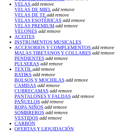
VELAS
add
remove
VELAS DE MIEL
add
remove
VELAS DE TE
add
remove
VELAS ESOTÉRICAS
add
remove
VELAS PREMIUM
add
remove
VELONES
add
remove
ACEITES
INSTRUMENTOS MUSICALES
ACCESORIOS Y COMPLEMENTOS
add
remove
MALAS TIBETANOS Y COLLARES
add
remove
PENDIENTES
add
remove
PULSERAS
add
remove
TEXTIL
add
remove
BATIKS
add
remove
BOLSOS Y MOCHILAS
add
remove
CAMISAS
add
remove
CUBRECAMAS
add
remove
PANTALONES Y FALDAS
add
remove
PAÑUELOS
add
remove
ROPA NIÑOS
add
remove
SOMBREROS
add
remove
VESTIDOS
add
remove
CARBÓN
OFERTAS Y LIQUIDACIÓN