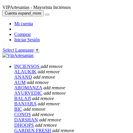
VIPArtesanias - Mayorista Inciensos
Cuenta
expand_more
Mi cuenta
Comprar
Iniciar Sesión
Select Language
▼
INCIENSOS
add
remove
ALAUKIK
add
remove
ANAND
add
remove
AUM
add
remove
AROMANZA
add
remove
AYURVEDIC
add
remove
BALAJI
add
remove
BANJARA
add
remove
BIC
add
remove
CONOS
add
remove
DARSHAN
add
remove
DHOOPS
add
remove
GARDEN FRESH
add
remove