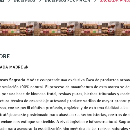
ada
INCIENSOS
INCIENSOS POR MARCA
SAGRADA MAD
DRE
RADA MADRE
🪵
ensos Sagrada Madre
comprende una exclusiva línea de productos aromát
formulación 100% natural. El proceso de manufactura de esta marca se des
os por una base de biomasa frutal, resinas puras, hierbas trituradas y ma
uctura técnica de ensamblaje artesanal produce varillas de mayor grosor y
nsa, con un perfil olfativo profundo, orgánico y de extrema fidelidad a las
tratégicamente posicionado para abastecer a herboristerías, centros de t
premium con enfoque sostenible. A nivel logístico e infraestructural, Sa
ñado para asegurar la estabilización higrométrica de las resinas naturales 