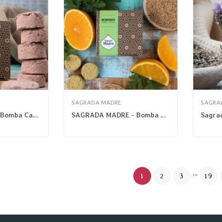
SAGRADA MADRE
SAGRA
Sagrada Madre - Bomba Carbón Mini 7 Poderes
SAGRADA MADRE - Bomba Carbón Mini Antimosquitos
…
1
2
3
19