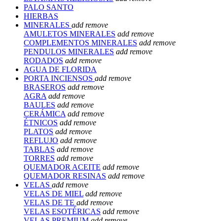
PALO SANTO
HIERBAS
MINERALES
add
remove
AMULETOS MINERALES
add
remove
COMPLEMENTOS MINERALES
add
remove
PENDULOS MINERALES
add
remove
RODADOS
add
remove
AGUA DE FLORIDA
PORTA INCIENSOS
add
remove
BRASEROS
add
remove
AGRA
add
remove
BAULES
add
remove
CERÁMICA
add
remove
ÉTNICOS
add
remove
PLATOS
add
remove
REFLUJO
add
remove
TABLAS
add
remove
TORRES
add
remove
QUEMADOR ACEITE
add
remove
QUEMADOR RESINAS
add
remove
VELAS
add
remove
VELAS DE MIEL
add
remove
VELAS DE TE
add
remove
VELAS ESOTÉRICAS
add
remove
VELAS PREMIUM
add
remove