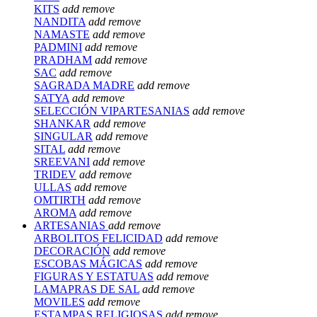
KITS
add
remove
NANDITA
add
remove
NAMASTE
add
remove
PADMINI
add
remove
PRADHAM
add
remove
SAC
add
remove
SAGRADA MADRE
add
remove
SATYA
add
remove
SELECCIÓN VIPARTESANIAS
add
remove
SHANKAR
add
remove
SINGULAR
add
remove
SITAL
add
remove
SREEVANI
add
remove
TRIDEV
add
remove
ULLAS
add
remove
OMTIRTH
add
remove
AROMA
add
remove
ARTESANIAS
add
remove
ARBOLITOS FELICIDAD
add
remove
DECORACIÓN
add
remove
ESCOBAS MÁGICAS
add
remove
FIGURAS Y ESTATUAS
add
remove
LAMAPRAS DE SAL
add
remove
MOVILES
add
remove
ESTAMPAS RELIGIOSAS
add
remove