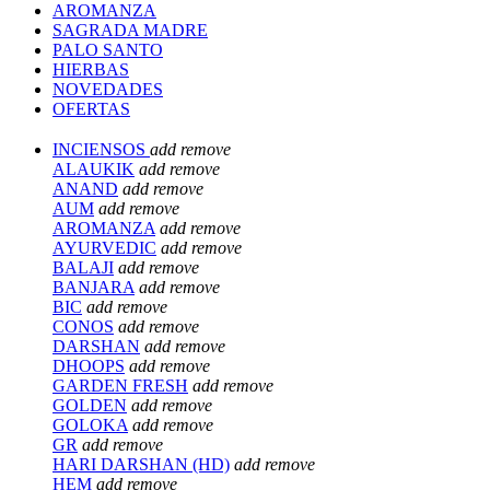
AROMANZA
SAGRADA MADRE
PALO SANTO
HIERBAS
NOVEDADES
OFERTAS
INCIENSOS
add
remove
ALAUKIK
add
remove
ANAND
add
remove
AUM
add
remove
AROMANZA
add
remove
AYURVEDIC
add
remove
BALAJI
add
remove
BANJARA
add
remove
BIC
add
remove
CONOS
add
remove
DARSHAN
add
remove
DHOOPS
add
remove
GARDEN FRESH
add
remove
GOLDEN
add
remove
GOLOKA
add
remove
GR
add
remove
HARI DARSHAN (HD)
add
remove
HEM
add
remove