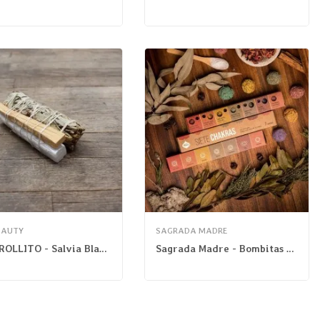
EAUTY
SAGRADA MADRE
BUEN ROLLITO - Salvia Blanca Palo Santo Selenita
Sagrada Madre - Bombitas Defumación 7 Chakras