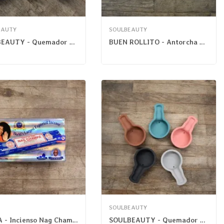
EAUTY
SOULBEAUTY
SOULBEAUTY - Quemador Cerámica Artesanal
BUEN ROLLITO - Antorcha Salvia Blanca Californiana
SOULBEAUTY
SATYA - Incienso Nag Champa Masala
SOULBEAUTY - Quemador Cerámica Pequeño