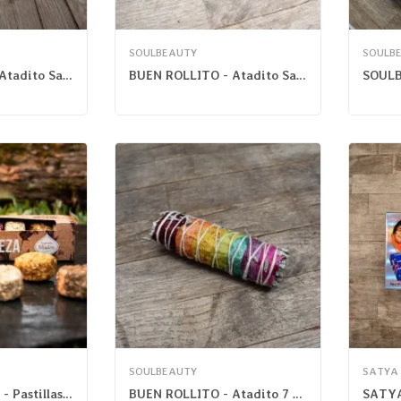
SOULBEAUTY
SOULB
BUEN ROLLITO - Atadito Salvia Blanca Californiana
BUEN ROLLITO - Atadito Sangre De Dragón
SOULBEAUTY
SATYA
SAGRADA MADRE - Pastillas Defumación 7 Días De...
BUEN ROLLITO - Atadito 7 Chakras