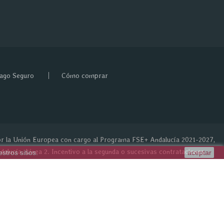
ago Seguro
Cómo comprar
or la Unión Europea con cargo al Programa FSE+ Andalucía 2021-2027,
alucía. Línea 2. Incentivo a la segunda o sucesivas contrataciones
tros sitios.
aceptar
da ordinaria por parte de pymes.