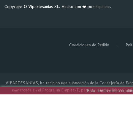
Copyright © Vipartesanias SL. Hecho con ❤️ por
Equitem
.
Condiciones de Pedido
Polí
VIPARTESANIAS, ha recibido una subvención de la Consejería de Empl
enmarcada en el Programa Emplea-T, para la inserción laboral y el
Esta tienda utiliza cook
indefinidas ordinarias por part