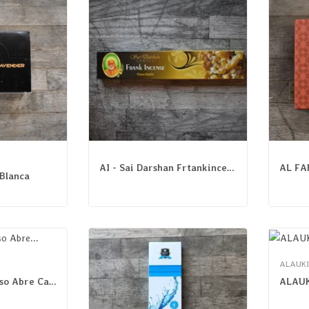
AI - Sai Darshan Frtankincense Masala
 Blanca
ALAUKI
ALAUKIK - Incienso Abre Caminos
ALAUKI