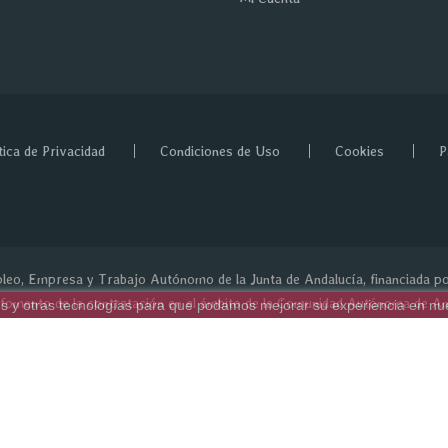
tica de Privacidad
Condiciones de Uso
Cookies
P
eo, Empresa y Trabajo Autónomo de la Junta de Andalucía, financiada p
 fomento de la contratación en el ámbito de la Comunidad Autónoma de And
ies y otras tecnologías para que podamos mejorar su experiencia en nues
e de personas trabajadoras autónomas, y a cualquier contratación indefini