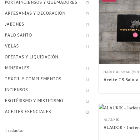
PORTAINCIENSOS Y QUEMADORES

ARTESANÍAS Y DECORACIÓN

JABONES

PALO SANTO

VELAS

OFERTAS Y LIQUIDACIÓN
MINERALES

HARI DARSHAN (HD)
TEXTIL Y COMPLEMENTOS

Aceite TS Salvia
INCIENSOS

ESOTÉRISMO Y MISTICISMO

ACEITES ESENCIALES

ALAUKIK
Traductor