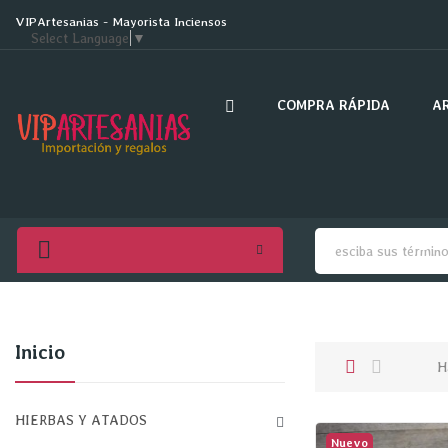
VIPArtesanias - Mayorista Inciensos
Select Language
▼
COMPRA RÁPIDA
A
Inicio
H
HIERBAS Y ATADOS

Nuevo