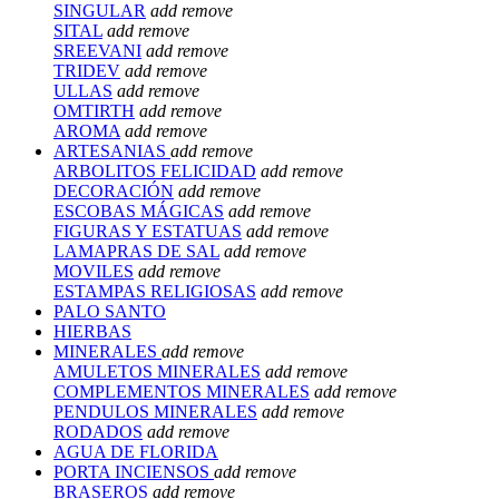
SINGULAR
add
remove
SITAL
add
remove
SREEVANI
add
remove
TRIDEV
add
remove
ULLAS
add
remove
OMTIRTH
add
remove
AROMA
add
remove
ARTESANIAS
add
remove
ARBOLITOS FELICIDAD
add
remove
DECORACIÓN
add
remove
ESCOBAS MÁGICAS
add
remove
FIGURAS Y ESTATUAS
add
remove
LAMAPRAS DE SAL
add
remove
MOVILES
add
remove
ESTAMPAS RELIGIOSAS
add
remove
PALO SANTO
HIERBAS
MINERALES
add
remove
AMULETOS MINERALES
add
remove
COMPLEMENTOS MINERALES
add
remove
PENDULOS MINERALES
add
remove
RODADOS
add
remove
AGUA DE FLORIDA
PORTA INCIENSOS
add
remove
BRASEROS
add
remove