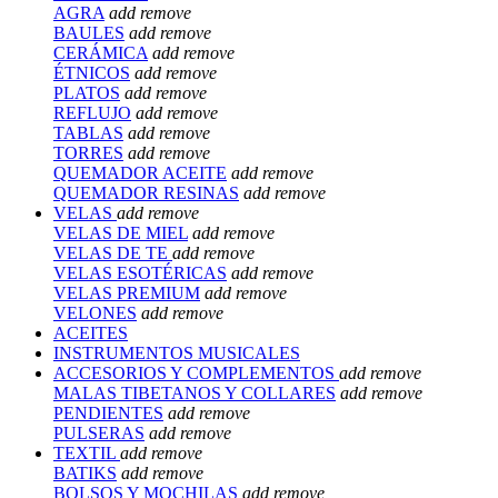
AGRA
add
remove
BAULES
add
remove
CERÁMICA
add
remove
ÉTNICOS
add
remove
PLATOS
add
remove
REFLUJO
add
remove
TABLAS
add
remove
TORRES
add
remove
QUEMADOR ACEITE
add
remove
QUEMADOR RESINAS
add
remove
VELAS
add
remove
VELAS DE MIEL
add
remove
VELAS DE TE
add
remove
VELAS ESOTÉRICAS
add
remove
VELAS PREMIUM
add
remove
VELONES
add
remove
ACEITES
INSTRUMENTOS MUSICALES
ACCESORIOS Y COMPLEMENTOS
add
remove
MALAS TIBETANOS Y COLLARES
add
remove
PENDIENTES
add
remove
PULSERAS
add
remove
TEXTIL
add
remove
BATIKS
add
remove
BOLSOS Y MOCHILAS
add
remove