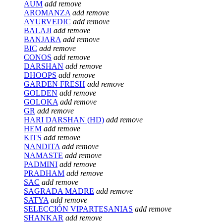
AUM
add
remove
AROMANZA
add
remove
AYURVEDIC
add
remove
BALAJI
add
remove
BANJARA
add
remove
BIC
add
remove
CONOS
add
remove
DARSHAN
add
remove
DHOOPS
add
remove
GARDEN FRESH
add
remove
GOLDEN
add
remove
GOLOKA
add
remove
GR
add
remove
HARI DARSHAN (HD)
add
remove
HEM
add
remove
KITS
add
remove
NANDITA
add
remove
NAMASTE
add
remove
PADMINI
add
remove
PRADHAM
add
remove
SAC
add
remove
SAGRADA MADRE
add
remove
SATYA
add
remove
SELECCIÓN VIPARTESANIAS
add
remove
SHANKAR
add
remove