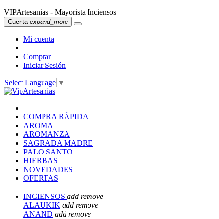
VIPArtesanias - Mayorista Inciensos
Cuenta
expand_more
Mi cuenta
Comprar
Iniciar Sesión
Select Language
▼
COMPRA RÁPIDA
AROMA
AROMANZA
SAGRADA MADRE
PALO SANTO
HIERBAS
NOVEDADES
OFERTAS
INCIENSOS
add
remove
ALAUKIK
add
remove
ANAND
add
remove