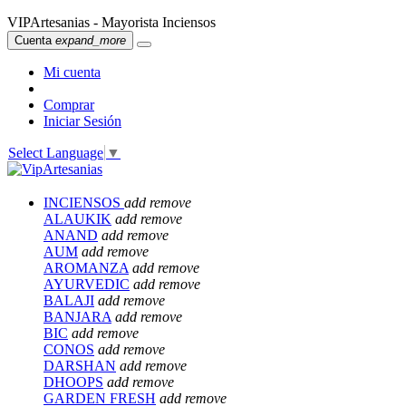
VIPArtesanias - Mayorista Inciensos
Cuenta
expand_more
Mi cuenta
Comprar
Iniciar Sesión
Select Language
▼
INCIENSOS
add
remove
ALAUKIK
add
remove
ANAND
add
remove
AUM
add
remove
AROMANZA
add
remove
AYURVEDIC
add
remove
BALAJI
add
remove
BANJARA
add
remove
BIC
add
remove
CONOS
add
remove
DARSHAN
add
remove
DHOOPS
add
remove
GARDEN FRESH
add
remove