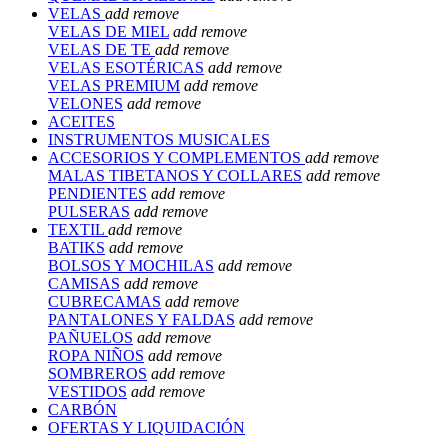
VELAS
add
remove
VELAS DE MIEL
add
remove
VELAS DE TE
add
remove
VELAS ESOTÉRICAS
add
remove
VELAS PREMIUM
add
remove
VELONES
add
remove
ACEITES
INSTRUMENTOS MUSICALES
ACCESORIOS Y COMPLEMENTOS
add
remove
MALAS TIBETANOS Y COLLARES
add
remove
PENDIENTES
add
remove
PULSERAS
add
remove
TEXTIL
add
remove
BATIKS
add
remove
BOLSOS Y MOCHILAS
add
remove
CAMISAS
add
remove
CUBRECAMAS
add
remove
PANTALONES Y FALDAS
add
remove
PAÑUELOS
add
remove
ROPA NIÑOS
add
remove
SOMBREROS
add
remove
VESTIDOS
add
remove
CARBÓN
OFERTAS Y LIQUIDACIÓN