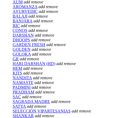
AUM
add
remove
AROMANZA
add
remove
AYURVEDIC
add
remove
BALAJI
add
remove
BANJARA
add
remove
BIC
add
remove
CONOS
add
remove
DARSHAN
add
remove
DHOOPS
add
remove
GARDEN FRESH
add
remove
GOLDEN
add
remove
GOLOKA
add
remove
GR
add
remove
HARI DARSHAN (HD)
add
remove
HEM
add
remove
KITS
add
remove
NANDITA
add
remove
NAMASTE
add
remove
PADMINI
add
remove
PRADHAM
add
remove
SAC
add
remove
SAGRADA MADRE
add
remove
SATYA
add
remove
SELECCIÓN VIPARTESANIAS
add
remove
SHANKAR
add
remove