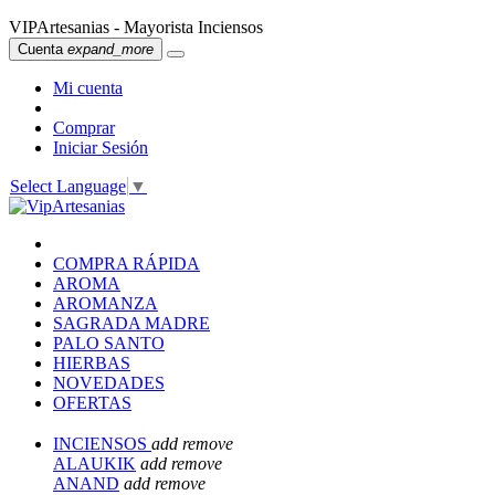
VIPArtesanias - Mayorista Inciensos
Cuenta
expand_more
Mi cuenta
Comprar
Iniciar Sesión
Select Language
▼
COMPRA RÁPIDA
AROMA
AROMANZA
SAGRADA MADRE
PALO SANTO
HIERBAS
NOVEDADES
OFERTAS
INCIENSOS
add
remove
ALAUKIK
add
remove
ANAND
add
remove