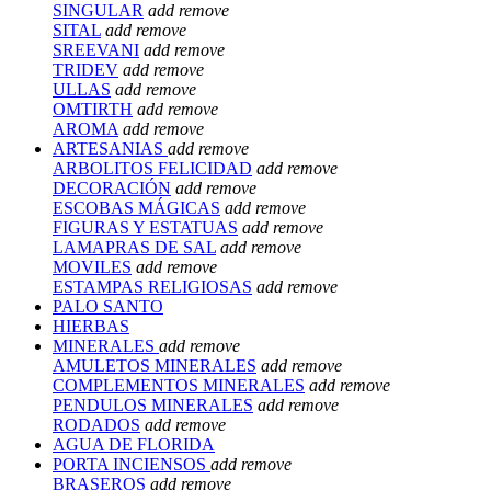
SINGULAR
add
remove
SITAL
add
remove
SREEVANI
add
remove
TRIDEV
add
remove
ULLAS
add
remove
OMTIRTH
add
remove
AROMA
add
remove
ARTESANIAS
add
remove
ARBOLITOS FELICIDAD
add
remove
DECORACIÓN
add
remove
ESCOBAS MÁGICAS
add
remove
FIGURAS Y ESTATUAS
add
remove
LAMAPRAS DE SAL
add
remove
MOVILES
add
remove
ESTAMPAS RELIGIOSAS
add
remove
PALO SANTO
HIERBAS
MINERALES
add
remove
AMULETOS MINERALES
add
remove
COMPLEMENTOS MINERALES
add
remove
PENDULOS MINERALES
add
remove
RODADOS
add
remove
AGUA DE FLORIDA
PORTA INCIENSOS
add
remove
BRASEROS
add
remove