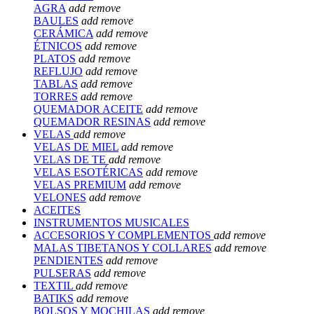
AGRA
add
remove
BAULES
add
remove
CERÁMICA
add
remove
ÉTNICOS
add
remove
PLATOS
add
remove
REFLUJO
add
remove
TABLAS
add
remove
TORRES
add
remove
QUEMADOR ACEITE
add
remove
QUEMADOR RESINAS
add
remove
VELAS
add
remove
VELAS DE MIEL
add
remove
VELAS DE TE
add
remove
VELAS ESOTÉRICAS
add
remove
VELAS PREMIUM
add
remove
VELONES
add
remove
ACEITES
INSTRUMENTOS MUSICALES
ACCESORIOS Y COMPLEMENTOS
add
remove
MALAS TIBETANOS Y COLLARES
add
remove
PENDIENTES
add
remove
PULSERAS
add
remove
TEXTIL
add
remove
BATIKS
add
remove
BOLSOS Y MOCHILAS
add
remove