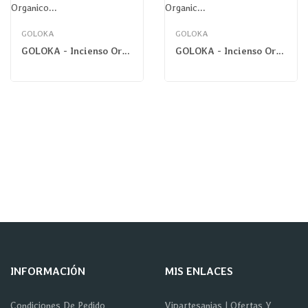
GOLOKA
GOLOKA
GOLOKA - Incienso Organico CANELA Y SANDALO
GOLOKA - Incienso Organic Kastoori
INFORMACIÓN
MIS ENLACES
Condiciones De Pedido
Vipartesanias | Ofertas Y