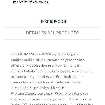
Política de Devoluciones
DESCRIPCIÓN
DETALLES DEL PRODUCTO
La
Vela Ágata – AROMA
es perfecta para
ambientación cálida
, rituales de prosperidad,
bienestar y decoración premium en tiendas y
centros holísticos. Una opción muy atractiva por su
presentación y por el valor añadido de incluir
minerales reales y hierbas seleccionadas
.
✨
Modelos disponibles (1 línea):
🍂 Ágata (Canela con anís) · 💜 Amatista (Lavanda
francesa) · 🌿 Aventurina (Jazmín) · 🌹 Cuarzo rosa
(Rosa) · 🍃 Jade verde (Árbol del té) · 🍊 Labradorita