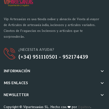
Vip Artesanías es una tienda online y almacén de Venta al mayor
de Artículos de artesanía india, inciensos y artículos variados.
Cientos de Fragancias en Inciensos y artículos que te
sorprenderán.
¿NECESITA AYUDA?
(+34) 951110501 - 952174439
keyboard_arrow_down
INFORMACIÓN
keyboard_arrow_down
MIS ENLACES
keyboard_arrow_down
NEWSLETTER
Copyright © Vipartesanias SL. Hecho con ❤️ por
Equitem
.