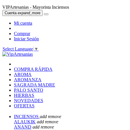
VIPArtesanias - Mayorista Inciensos
Cuenta
expand_more
Mi cuenta
Comprar
Iniciar Sesión
Select Language
▼
COMPRA RÁPIDA
AROMA
AROMANZA
SAGRADA MADRE
PALO SANTO
HIERBAS
NOVEDADES
OFERTAS
INCIENSOS
add
remove
ALAUKIK
add
remove
ANAND
add
remove