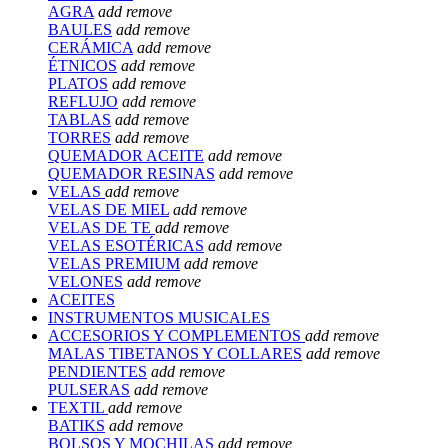
AGRA
add
remove
BAULES
add
remove
CERÁMICA
add
remove
ÉTNICOS
add
remove
PLATOS
add
remove
REFLUJO
add
remove
TABLAS
add
remove
TORRES
add
remove
QUEMADOR ACEITE
add
remove
QUEMADOR RESINAS
add
remove
VELAS
add
remove
VELAS DE MIEL
add
remove
VELAS DE TE
add
remove
VELAS ESOTÉRICAS
add
remove
VELAS PREMIUM
add
remove
VELONES
add
remove
ACEITES
INSTRUMENTOS MUSICALES
ACCESORIOS Y COMPLEMENTOS
add
remove
MALAS TIBETANOS Y COLLARES
add
remove
PENDIENTES
add
remove
PULSERAS
add
remove
TEXTIL
add
remove
BATIKS
add
remove
BOLSOS Y MOCHILAS
add
remove