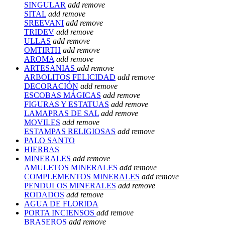
SINGULAR
add
remove
SITAL
add
remove
SREEVANI
add
remove
TRIDEV
add
remove
ULLAS
add
remove
OMTIRTH
add
remove
AROMA
add
remove
ARTESANIAS
add
remove
ARBOLITOS FELICIDAD
add
remove
DECORACIÓN
add
remove
ESCOBAS MÁGICAS
add
remove
FIGURAS Y ESTATUAS
add
remove
LAMAPRAS DE SAL
add
remove
MOVILES
add
remove
ESTAMPAS RELIGIOSAS
add
remove
PALO SANTO
HIERBAS
MINERALES
add
remove
AMULETOS MINERALES
add
remove
COMPLEMENTOS MINERALES
add
remove
PENDULOS MINERALES
add
remove
RODADOS
add
remove
AGUA DE FLORIDA
PORTA INCIENSOS
add
remove
BRASEROS
add
remove