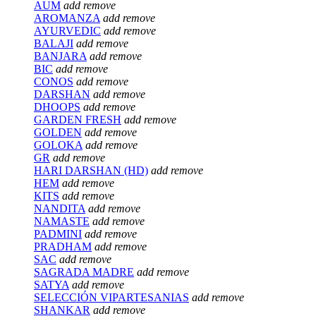
AUM
add
remove
AROMANZA
add
remove
AYURVEDIC
add
remove
BALAJI
add
remove
BANJARA
add
remove
BIC
add
remove
CONOS
add
remove
DARSHAN
add
remove
DHOOPS
add
remove
GARDEN FRESH
add
remove
GOLDEN
add
remove
GOLOKA
add
remove
GR
add
remove
HARI DARSHAN (HD)
add
remove
HEM
add
remove
KITS
add
remove
NANDITA
add
remove
NAMASTE
add
remove
PADMINI
add
remove
PRADHAM
add
remove
SAC
add
remove
SAGRADA MADRE
add
remove
SATYA
add
remove
SELECCIÓN VIPARTESANIAS
add
remove
SHANKAR
add
remove