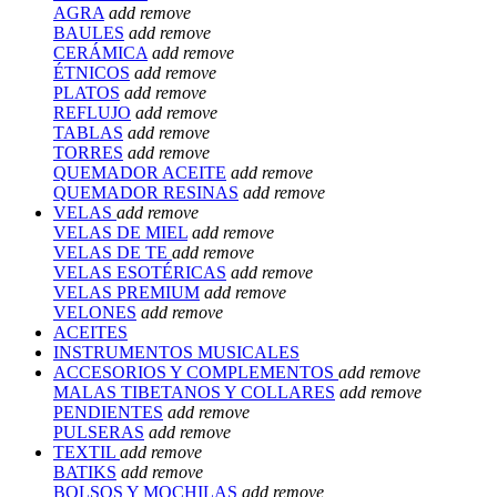
AGRA
add
remove
BAULES
add
remove
CERÁMICA
add
remove
ÉTNICOS
add
remove
PLATOS
add
remove
REFLUJO
add
remove
TABLAS
add
remove
TORRES
add
remove
QUEMADOR ACEITE
add
remove
QUEMADOR RESINAS
add
remove
VELAS
add
remove
VELAS DE MIEL
add
remove
VELAS DE TE
add
remove
VELAS ESOTÉRICAS
add
remove
VELAS PREMIUM
add
remove
VELONES
add
remove
ACEITES
INSTRUMENTOS MUSICALES
ACCESORIOS Y COMPLEMENTOS
add
remove
MALAS TIBETANOS Y COLLARES
add
remove
PENDIENTES
add
remove
PULSERAS
add
remove
TEXTIL
add
remove
BATIKS
add
remove
BOLSOS Y MOCHILAS
add
remove