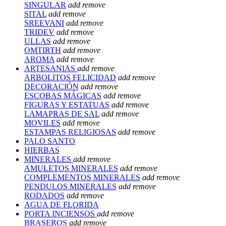
SINGULAR
add
remove
SITAL
add
remove
SREEVANI
add
remove
TRIDEV
add
remove
ULLAS
add
remove
OMTIRTH
add
remove
AROMA
add
remove
ARTESANIAS
add
remove
ARBOLITOS FELICIDAD
add
remove
DECORACIÓN
add
remove
ESCOBAS MÁGICAS
add
remove
FIGURAS Y ESTATUAS
add
remove
LAMAPRAS DE SAL
add
remove
MOVILES
add
remove
ESTAMPAS RELIGIOSAS
add
remove
PALO SANTO
HIERBAS
MINERALES
add
remove
AMULETOS MINERALES
add
remove
COMPLEMENTOS MINERALES
add
remove
PENDULOS MINERALES
add
remove
RODADOS
add
remove
AGUA DE FLORIDA
PORTA INCIENSOS
add
remove
BRASEROS
add
remove