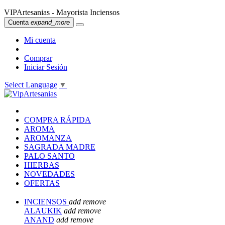
VIPArtesanias - Mayorista Inciensos
Cuenta
expand_more
Mi cuenta
Comprar
Iniciar Sesión
Select Language
▼
COMPRA RÁPIDA
AROMA
AROMANZA
SAGRADA MADRE
PALO SANTO
HIERBAS
NOVEDADES
OFERTAS
INCIENSOS
add
remove
ALAUKIK
add
remove
ANAND
add
remove