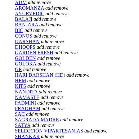
AUM
add
remove
AROMANZA
add
remove
AYURVEDIC
add
remove
BALAJI
add
remove
BANJARA
add
remove
BIC
add
remove
CONOS
add
remove
DARSHAN
add
remove
DHOOPS
add
remove
GARDEN FRESH
add
remove
GOLDEN
add
remove
GOLOKA
add
remove
GR
add
remove
HARI DARSHAN (HD)
add
remove
HEM
add
remove
KITS
add
remove
NANDITA
add
remove
NAMASTE
add
remove
PADMINI
add
remove
PRADHAM
add
remove
SAC
add
remove
SAGRADA MADRE
add
remove
SATYA
add
remove
SELECCIÓN VIPARTESANIAS
add
remove
SHANKAR
add
remove