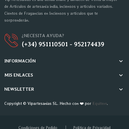
de Artículos de artesanía india, inciensos y artículos variados.
Cientos de Fragancias en Inciensos y artículos que te
sorprenderán.
¿NECESITA AYUDA?
(+34) 951110501 - 952174439
keyboard_arrow_down
INFORMACIÓN
keyboard_arrow_down
MIS ENLACES
keyboard_arrow_down
NEWSLETTER
Copyright © Vipartesanias SL. Hecho con ❤️ por
Equitem
.
Condiciones de Pedido
Política de Privacidad