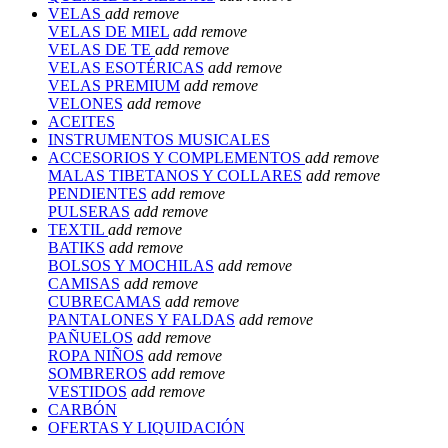
VELAS
add
remove
VELAS DE MIEL
add
remove
VELAS DE TE
add
remove
VELAS ESOTÉRICAS
add
remove
VELAS PREMIUM
add
remove
VELONES
add
remove
ACEITES
INSTRUMENTOS MUSICALES
ACCESORIOS Y COMPLEMENTOS
add
remove
MALAS TIBETANOS Y COLLARES
add
remove
PENDIENTES
add
remove
PULSERAS
add
remove
TEXTIL
add
remove
BATIKS
add
remove
BOLSOS Y MOCHILAS
add
remove
CAMISAS
add
remove
CUBRECAMAS
add
remove
PANTALONES Y FALDAS
add
remove
PAÑUELOS
add
remove
ROPA NIÑOS
add
remove
SOMBREROS
add
remove
VESTIDOS
add
remove
CARBÓN
OFERTAS Y LIQUIDACIÓN