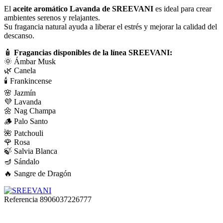
El
aceite aromático Lavanda de SREEVANI
es ideal para crear
ambientes serenos y relajantes.
Su fragancia natural ayuda a liberar el estrés y mejorar la calidad del
descanso.
🧴
Fragancias disponibles de la línea SREEVANI:
🌞 Ámbar Musk
🌿 Canela
🕯️ Frankincense
🌸 Jazmín
💜 Lavanda
🌼 Nag Champa
🪵 Palo Santo
🌺 Patchouli
🌹 Rosa
🍃 Salvia Blanca
🪔 Sándalo
🔥 Sangre de Dragón
Referencia
8906037226777