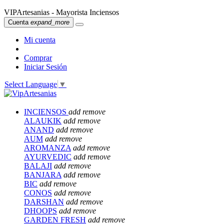
VIPArtesanias - Mayorista Inciensos
Cuenta
expand_more
Mi cuenta
Comprar
Iniciar Sesión
Select Language
▼
INCIENSOS
add
remove
ALAUKIK
add
remove
ANAND
add
remove
AUM
add
remove
AROMANZA
add
remove
AYURVEDIC
add
remove
BALAJI
add
remove
BANJARA
add
remove
BIC
add
remove
CONOS
add
remove
DARSHAN
add
remove
DHOOPS
add
remove
GARDEN FRESH
add
remove