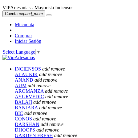
VIPArtesanias - Mayorista Inciensos
Cuenta
expand_more
Mi cuenta
Comprar
Iniciar Sesión
Select Language
▼
INCIENSOS
add
remove
ALAUKIK
add
remove
ANAND
add
remove
AUM
add
remove
AROMANZA
add
remove
AYURVEDIC
add
remove
BALAJI
add
remove
BANJARA
add
remove
BIC
add
remove
CONOS
add
remove
DARSHAN
add
remove
DHOOPS
add
remove
GARDEN FRESH
add
remove