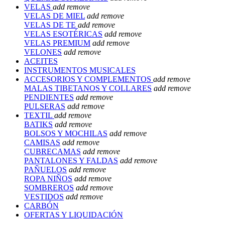
VELAS
add
remove
VELAS DE MIEL
add
remove
VELAS DE TE
add
remove
VELAS ESOTÉRICAS
add
remove
VELAS PREMIUM
add
remove
VELONES
add
remove
ACEITES
INSTRUMENTOS MUSICALES
ACCESORIOS Y COMPLEMENTOS
add
remove
MALAS TIBETANOS Y COLLARES
add
remove
PENDIENTES
add
remove
PULSERAS
add
remove
TEXTIL
add
remove
BATIKS
add
remove
BOLSOS Y MOCHILAS
add
remove
CAMISAS
add
remove
CUBRECAMAS
add
remove
PANTALONES Y FALDAS
add
remove
PAÑUELOS
add
remove
ROPA NIÑOS
add
remove
SOMBREROS
add
remove
VESTIDOS
add
remove
CARBÓN
OFERTAS Y LIQUIDACIÓN