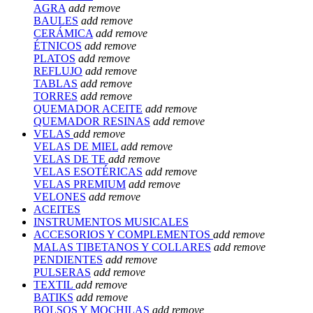
AGRA
add
remove
BAULES
add
remove
CERÁMICA
add
remove
ÉTNICOS
add
remove
PLATOS
add
remove
REFLUJO
add
remove
TABLAS
add
remove
TORRES
add
remove
QUEMADOR ACEITE
add
remove
QUEMADOR RESINAS
add
remove
VELAS
add
remove
VELAS DE MIEL
add
remove
VELAS DE TE
add
remove
VELAS ESOTÉRICAS
add
remove
VELAS PREMIUM
add
remove
VELONES
add
remove
ACEITES
INSTRUMENTOS MUSICALES
ACCESORIOS Y COMPLEMENTOS
add
remove
MALAS TIBETANOS Y COLLARES
add
remove
PENDIENTES
add
remove
PULSERAS
add
remove
TEXTIL
add
remove
BATIKS
add
remove
BOLSOS Y MOCHILAS
add
remove