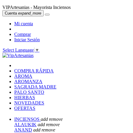
VIPArtesanias - Mayorista Inciensos
Cuenta
expand_more
Mi cuenta
Comprar
Iniciar Sesión
Select Language
▼
COMPRA RÁPIDA
AROMA
AROMANZA
SAGRADA MADRE
PALO SANTO
HIERBAS
NOVEDADES
OFERTAS
INCIENSOS
add
remove
ALAUKIK
add
remove
ANAND
add
remove