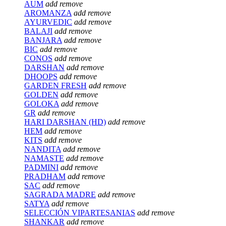
AUM
add
remove
AROMANZA
add
remove
AYURVEDIC
add
remove
BALAJI
add
remove
BANJARA
add
remove
BIC
add
remove
CONOS
add
remove
DARSHAN
add
remove
DHOOPS
add
remove
GARDEN FRESH
add
remove
GOLDEN
add
remove
GOLOKA
add
remove
GR
add
remove
HARI DARSHAN (HD)
add
remove
HEM
add
remove
KITS
add
remove
NANDITA
add
remove
NAMASTE
add
remove
PADMINI
add
remove
PRADHAM
add
remove
SAC
add
remove
SAGRADA MADRE
add
remove
SATYA
add
remove
SELECCIÓN VIPARTESANIAS
add
remove
SHANKAR
add
remove