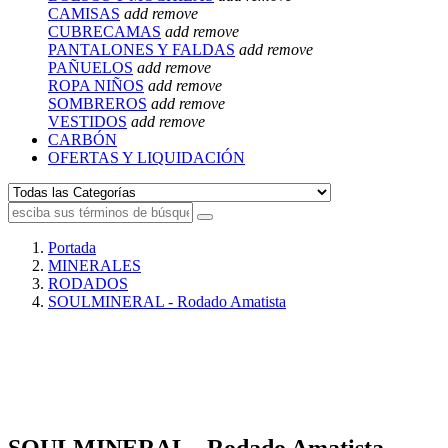
CAMISAS
add
remove
CUBRECAMAS
add
remove
PANTALONES Y FALDAS
add
remove
PAÑUELOS
add
remove
ROPA NIÑOS
add
remove
SOMBREROS
add
remove
VESTIDOS
add
remove
CARBÓN
OFERTAS Y LIQUIDACIÓN
Portada
MINERALES
RODADOS
SOULMINERAL - Rodado Amatista
SOULMINERAL - Rodado Amatista