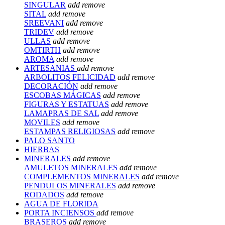
SINGULAR
add
remove
SITAL
add
remove
SREEVANI
add
remove
TRIDEV
add
remove
ULLAS
add
remove
OMTIRTH
add
remove
AROMA
add
remove
ARTESANIAS
add
remove
ARBOLITOS FELICIDAD
add
remove
DECORACIÓN
add
remove
ESCOBAS MÁGICAS
add
remove
FIGURAS Y ESTATUAS
add
remove
LAMAPRAS DE SAL
add
remove
MOVILES
add
remove
ESTAMPAS RELIGIOSAS
add
remove
PALO SANTO
HIERBAS
MINERALES
add
remove
AMULETOS MINERALES
add
remove
COMPLEMENTOS MINERALES
add
remove
PENDULOS MINERALES
add
remove
RODADOS
add
remove
AGUA DE FLORIDA
PORTA INCIENSOS
add
remove
BRASEROS
add
remove