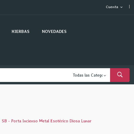
Cuenta
expand_more
HIERBAS
NOVEDADES
SB - Porta Incienso Metal Esotérico Diosa Lunar