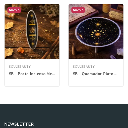
Nuevo
Nuevo
SOULBEAUTY
SOULBEAUTY
SB - Porta Incienso Metal Esotérico Árbol Triqueta
SB - Quemador Plato Esotérico Fase Lunar
NEWSLETTER