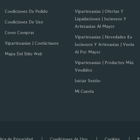
Condiciones De Pedido
Vipartesanias | Ofertas Y
Liquidaciones | Inciensos Y
Condiciones De Uso
Artesanías Al Mayor
Como Comprar
Vipartesanias | Novedades En
Vipartesanias | Contáctanos
Inciensos Y Artesanías | Venta
Al Por Mayor
Mapa Del Sitio Web
Vipartesanias | Productos Más
Vendidos
Iniciar Sesión
Mi Cuenta
tica de Privacidad
Condiciones de Uso
Cookies
P