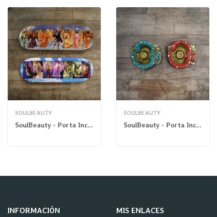
SOULBEAUTY
SOULBEAUTY
SoulBeauty - Porta Incienso Bandeja 7 Arcángeles
SoulBeauty - Porta Incienso Lack OM
INFORMACIÓN
MIS ENLACES