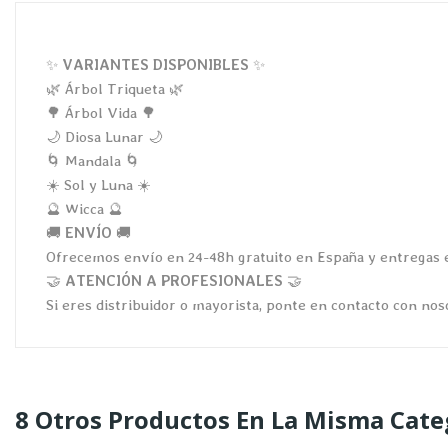
✨
VARIANTES DISPONIBLES
✨
🌿 Árbol Triqueta 🌿
🌳 Árbol Vida 🌳
🌙 Diosa Lunar 🌙
🌀 Mandala 🌀
☀️ Sol y Luna ☀️
🔮 Wicca 🔮
🚚
ENVÍO
🚚
Ofrecemos envío en 24-48h gratuito en España y entregas e
🤝
ATENCIÓN A PROFESIONALES
🤝
Si eres distribuidor o mayorista, ponte en contacto con nos
8 Otros Productos En La Misma Cate