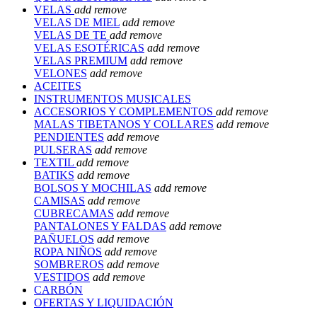
VELAS
add
remove
VELAS DE MIEL
add
remove
VELAS DE TE
add
remove
VELAS ESOTÉRICAS
add
remove
VELAS PREMIUM
add
remove
VELONES
add
remove
ACEITES
INSTRUMENTOS MUSICALES
ACCESORIOS Y COMPLEMENTOS
add
remove
MALAS TIBETANOS Y COLLARES
add
remove
PENDIENTES
add
remove
PULSERAS
add
remove
TEXTIL
add
remove
BATIKS
add
remove
BOLSOS Y MOCHILAS
add
remove
CAMISAS
add
remove
CUBRECAMAS
add
remove
PANTALONES Y FALDAS
add
remove
PAÑUELOS
add
remove
ROPA NIÑOS
add
remove
SOMBREROS
add
remove
VESTIDOS
add
remove
CARBÓN
OFERTAS Y LIQUIDACIÓN