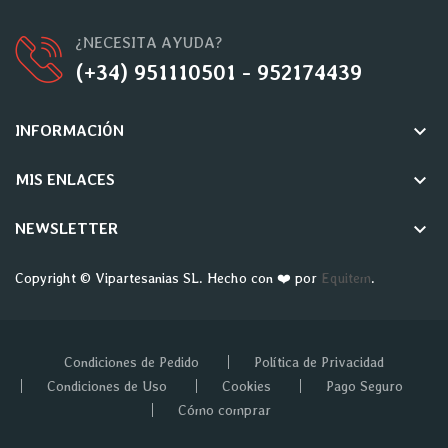
¿NECESITA AYUDA?
(+34) 951110501 - 952174439
keyboard_arrow_down
INFORMACIÓN
keyboard_arrow_down
MIS ENLACES
keyboard_arrow_down
NEWSLETTER
Copyright © Vipartesanias SL. Hecho con ❤️ por
Equitem
.
Condiciones de Pedido
Política de Privacidad
Condiciones de Uso
Cookies
Pago Seguro
Cómo comprar