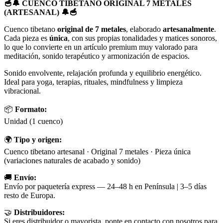
🥣🔔 CUENCO TIBETANO ORIGINAL 7 METALES
(ARTESANAL) 🔔🥣
Cuenco tibetano
original de 7 metales
, elaborado
artesanalmente
.
Cada pieza es
única
, con sus propias tonalidades y matices sonoros,
lo que lo convierte en un artículo premium muy valorado para
meditación, sonido terapéutico y armonización de espacios.
Sonido envolvente, relajación profunda y equilibrio energético.
Ideal para yoga, terapias, rituales, mindfulness y limpieza
vibracional.
📦
Formato:
Unidad (1 cuenco)
🌍
Tipo y origen:
Cuenco tibetano artesanal · Original 7 metales · Pieza única
(variaciones naturales de acabado y sonido)
🚚
Envío:
Envío por paquetería express — 24–48 h en Península | 3–5 días
resto de Europa.
🤝
Distribuidores:
Si eres distribuidor o mayorista, ponte en contacto con nosotros para