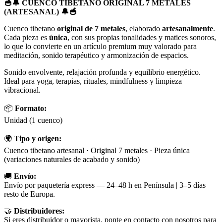
🥣🔔 CUENCO TIBETANO ORIGINAL 7 METALES
(ARTESANAL) 🔔🥣
Cuenco tibetano
original de 7 metales
, elaborado
artesanalmente
.
Cada pieza es
única
, con sus propias tonalidades y matices sonoros,
lo que lo convierte en un artículo premium muy valorado para
meditación, sonido terapéutico y armonización de espacios.
Sonido envolvente, relajación profunda y equilibrio energético.
Ideal para yoga, terapias, rituales, mindfulness y limpieza
vibracional.
📦
Formato:
Unidad (1 cuenco)
🌍
Tipo y origen:
Cuenco tibetano artesanal · Original 7 metales · Pieza única
(variaciones naturales de acabado y sonido)
🚚
Envío:
Envío por paquetería express — 24–48 h en Península | 3–5 días
resto de Europa.
🤝
Distribuidores:
Si eres distribuidor o mayorista, ponte en contacto con nosotros para