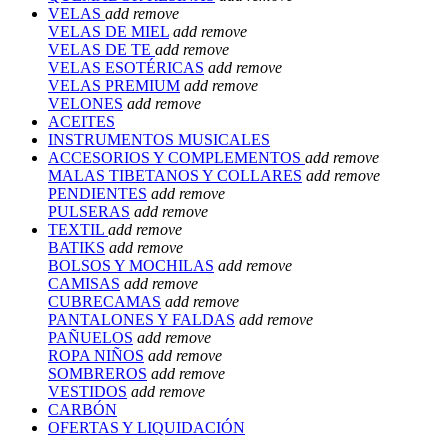
VELAS
add
remove
VELAS DE MIEL
add
remove
VELAS DE TE
add
remove
VELAS ESOTÉRICAS
add
remove
VELAS PREMIUM
add
remove
VELONES
add
remove
ACEITES
INSTRUMENTOS MUSICALES
ACCESORIOS Y COMPLEMENTOS
add
remove
MALAS TIBETANOS Y COLLARES
add
remove
PENDIENTES
add
remove
PULSERAS
add
remove
TEXTIL
add
remove
BATIKS
add
remove
BOLSOS Y MOCHILAS
add
remove
CAMISAS
add
remove
CUBRECAMAS
add
remove
PANTALONES Y FALDAS
add
remove
PAÑUELOS
add
remove
ROPA NIÑOS
add
remove
SOMBREROS
add
remove
VESTIDOS
add
remove
CARBÓN
OFERTAS Y LIQUIDACIÓN