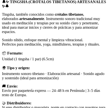
🔔✨ TINGSHA (CRÓTALOS TIBETANOS) ARTESANALES
✨🔔
Tingsha, también conocidos como
crótalos tibetanos
,
elaborados
artesanalmente
. Instrumento sonoro tradicional muy
usado en meditación y terapias por su sonido claro y penetrante,
ideal para marcar inicios y cierres de prácticas y para armonizar
espacios.
Sonido nítido, enfoque mental y limpieza vibracional.
Perfectos para meditación, yoga, mindfulness, terapias y rituales.
📦
Formato:
Unidad (1 tingsha / 1 par) (6.5cm)
🌍
Tipo y origen:
Instrumento sonoro tibetano · Elaboración artesanal · Sonido agudo
y sostenido (ideal para armonización)
🚚
Envío:
Envío por paquetería express — 24–48 h en Península | 3–5 días
resto de Europa.
🤝
Distribuidores:
Si eres distribuidor o mayorista, ponte en contacto con nosotros para