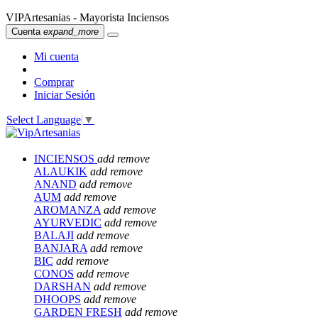
VIPArtesanias - Mayorista Inciensos
Cuenta
expand_more
Mi cuenta
Comprar
Iniciar Sesión
Select Language
▼
INCIENSOS
add
remove
ALAUKIK
add
remove
ANAND
add
remove
AUM
add
remove
AROMANZA
add
remove
AYURVEDIC
add
remove
BALAJI
add
remove
BANJARA
add
remove
BIC
add
remove
CONOS
add
remove
DARSHAN
add
remove
DHOOPS
add
remove
GARDEN FRESH
add
remove