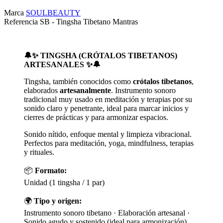
Marca
SOULBEAUTY
Referencia
SB - Tingsha Tibetano Mantras
🔔✨ TINGSHA (CRÓTALOS TIBETANOS)
ARTESANALES ✨🔔
Tingsha, también conocidos como
crótalos tibetanos
,
elaborados
artesanalmente
. Instrumento sonoro
tradicional muy usado en meditación y terapias por su
sonido claro y penetrante, ideal para marcar inicios y
cierres de prácticas y para armonizar espacios.
Sonido nítido, enfoque mental y limpieza vibracional.
Perfectos para meditación, yoga, mindfulness, terapias
y rituales.
📦
Formato:
Unidad (1 tingsha / 1 par)
🌍
Tipo y origen:
Instrumento sonoro tibetano · Elaboración artesanal ·
Sonido agudo y sostenido (ideal para armonización)