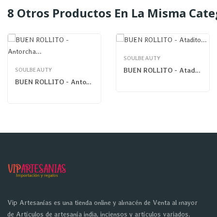
8 Otros Productos En La Misma Cate
SOULBEAUTY
SOULBEAUTY
BUEN ROLLITO - Atadito Yerba Santa Blanca
BUEN ROLLITO - Antorcha Salvia Blanca Californiana
Vip Artesanías es una tienda online y almacén de Venta al mayor
de Artículos de artesanía india, inciensos y artículos variados.