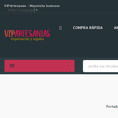
VIPArtesanias - Mayorista Inciensos
Select Language
▼
COMPRA RÁPIDA
A
Portad