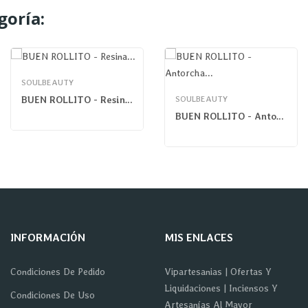
goría:
SOULBEAUTY
BUEN ROLLITO - Resina Virgen Gum Damar
SOULBEAUTY
BUEN ROLLITO - Antorcha Sangre De Dragón
INFORMACIÓN
MIS ENLACES
Condiciones De Pedido
Vipartesanias | Ofertas Y
Liquidaciones | Inciensos Y
Condiciones De Uso
Artesanías Al Mayor