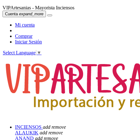
VIPArtesanias - Mayorista Inciensos
Cuenta
expand_more
Mi cuenta
Comprar
Iniciar Sesión
Select Language
▼
INCIENSOS
add
remove
ALAUKIK
add
remove
ANAND
add
remove