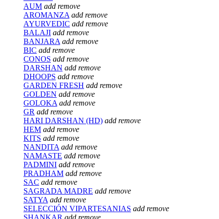
AUM
add
remove
AROMANZA
add
remove
AYURVEDIC
add
remove
BALAJI
add
remove
BANJARA
add
remove
BIC
add
remove
CONOS
add
remove
DARSHAN
add
remove
DHOOPS
add
remove
GARDEN FRESH
add
remove
GOLDEN
add
remove
GOLOKA
add
remove
GR
add
remove
HARI DARSHAN (HD)
add
remove
HEM
add
remove
KITS
add
remove
NANDITA
add
remove
NAMASTE
add
remove
PADMINI
add
remove
PRADHAM
add
remove
SAC
add
remove
SAGRADA MADRE
add
remove
SATYA
add
remove
SELECCIÓN VIPARTESANIAS
add
remove
SHANKAR
add
remove