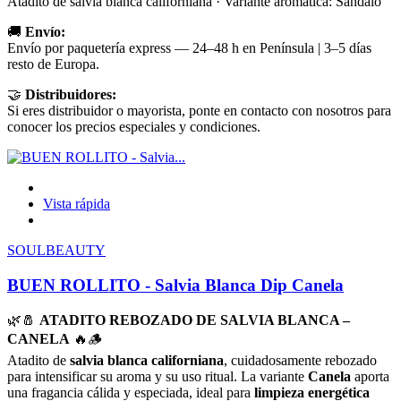
Atadito de salvia blanca californiana · Variante aromática: Sándalo
🚚
Envío:
Envío por paquetería express — 24–48 h en Península | 3–5 días
resto de Europa.
🤝
Distribuidores:
Si eres distribuidor o mayorista, ponte en contacto con nosotros para
conocer los precios especiales y condiciones.
Vista rápida
SOULBEAUTY
BUEN ROLLITO - Salvia Blanca Dip Canela
🌿🧂
ATADITO REBOZADO DE SALVIA BLANCA –
CANELA
🔥🪵
Atadito de
salvia blanca californiana
, cuidadosamente rebozado
para intensificar su aroma y su uso ritual. La variante
Canela
aporta
una fragancia cálida y especiada, ideal para
limpieza energética