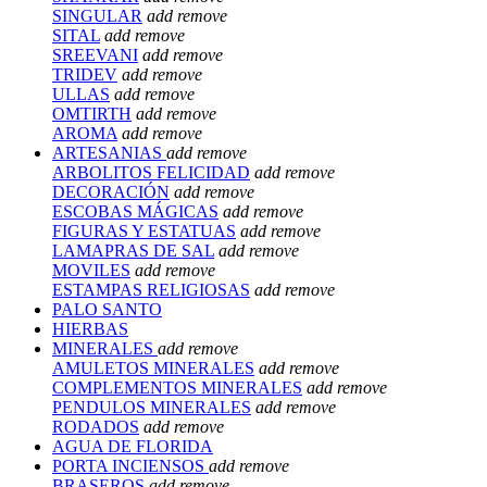
SINGULAR
add
remove
SITAL
add
remove
SREEVANI
add
remove
TRIDEV
add
remove
ULLAS
add
remove
OMTIRTH
add
remove
AROMA
add
remove
ARTESANIAS
add
remove
ARBOLITOS FELICIDAD
add
remove
DECORACIÓN
add
remove
ESCOBAS MÁGICAS
add
remove
FIGURAS Y ESTATUAS
add
remove
LAMAPRAS DE SAL
add
remove
MOVILES
add
remove
ESTAMPAS RELIGIOSAS
add
remove
PALO SANTO
HIERBAS
MINERALES
add
remove
AMULETOS MINERALES
add
remove
COMPLEMENTOS MINERALES
add
remove
PENDULOS MINERALES
add
remove
RODADOS
add
remove
AGUA DE FLORIDA
PORTA INCIENSOS
add
remove
BRASEROS
add
remove