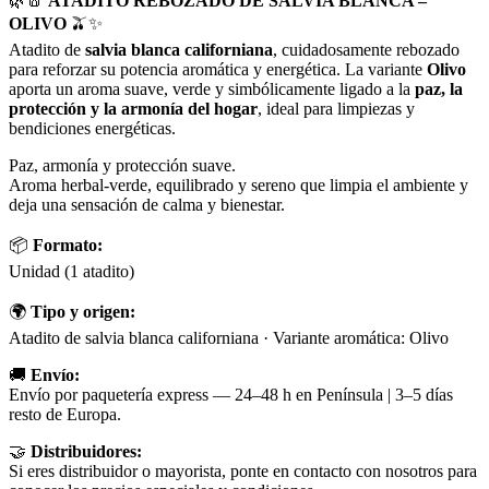
🌿🧂
ATADITO REBOZADO DE SALVIA BLANCA –
OLIVO
🫒✨
Atadito de
salvia blanca californiana
, cuidadosamente rebozado
para reforzar su potencia aromática y energética. La variante
Olivo
aporta un aroma suave, verde y simbólicamente ligado a la
paz, la
protección y la armonía del hogar
, ideal para limpiezas y
bendiciones energéticas.
Paz, armonía y protección suave.
Aroma herbal-verde, equilibrado y sereno que limpia el ambiente y
deja una sensación de calma y bienestar.
📦
Formato:
Unidad (1 atadito)
🌍
Tipo y origen:
Atadito de salvia blanca californiana · Variante aromática: Olivo
🚚
Envío:
Envío por paquetería express — 24–48 h en Península | 3–5 días
resto de Europa.
🤝
Distribuidores:
Si eres distribuidor o mayorista, ponte en contacto con nosotros para