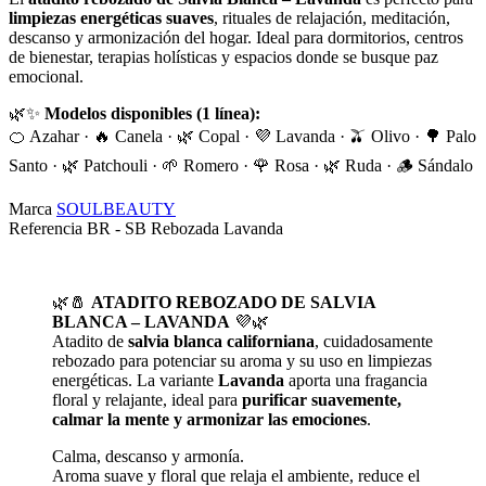
limpiezas energéticas suaves
, rituales de relajación, meditación,
descanso y armonización del hogar. Ideal para dormitorios, centros
de bienestar, terapias holísticas y espacios donde se busque paz
emocional.
🌿✨
Modelos disponibles (1 línea):
🍊 Azahar · 🔥 Canela · 🌿 Copal · 💜 Lavanda · 🫒 Olivo · 🌳 Palo
Santo · 🌿 Patchouli · 🌱 Romero · 🌹 Rosa · 🌿 Ruda · 🪵 Sándalo
Marca
SOULBEAUTY
Referencia
BR - SB Rebozada Lavanda
🌿🧂
ATADITO REBOZADO DE SALVIA
BLANCA – LAVANDA
💜🌿
Atadito de
salvia blanca californiana
, cuidadosamente
rebozado para potenciar su aroma y su uso en limpiezas
energéticas. La variante
Lavanda
aporta una fragancia
floral y relajante, ideal para
purificar suavemente,
calmar la mente y armonizar las emociones
.
Calma, descanso y armonía.
Aroma suave y floral que relaja el ambiente, reduce el