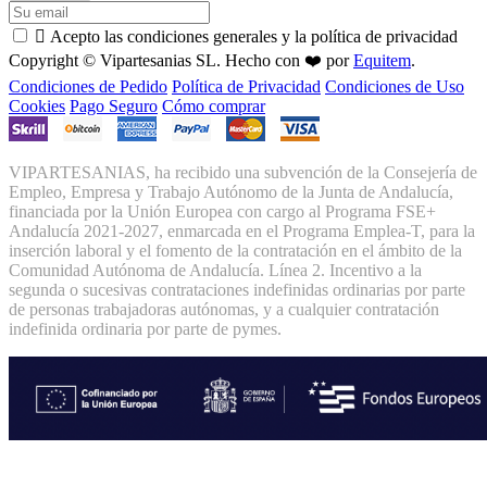

Acepto las condiciones generales y la política de privacidad
Copyright © Vipartesanias SL. Hecho con ❤️ por
Equitem
.
Condiciones de Pedido
Política de Privacidad
Condiciones de Uso
Cookies
Pago Seguro
Cómo comprar
VIPARTESANIAS, ha recibido una subvención de la Consejería de
Empleo, Empresa y Trabajo Autónomo de la Junta de Andalucía,
financiada por la Unión Europea con cargo al Programa FSE+
Andalucía 2021-2027, enmarcada en el Programa Emplea-T, para la
inserción laboral y el fomento de la contratación en el ámbito de la
Comunidad Autónoma de Andalucía. Línea 2. Incentivo a la
segunda o sucesivas contrataciones indefinidas ordinarias por parte
de personas trabajadoras autónomas, y a cualquier contratación
indefinida ordinaria por parte de pymes.