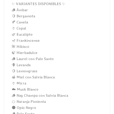
✨ VARIANTES DISPONIBLES ✨
🪵 Ámbar
🍋 Bergamota
🍂 Canela
🏺 Copal
🌿 Eucalipto
🪔 Frankincense
🌺 Hibisco
🍃 Hierbadulce
🪵 Laurel con Palo Santo
🪻 Lavanda
🍋 Lemongrass
🍯 Miel con Salvia Blanca
🏺 Mirra
☁️ Musk Blanco
🪵 Nag Champa con Salvia Blanca
🍊 Naranja Pimienta
🌑 Opio Negro
🪵 Palo Santo