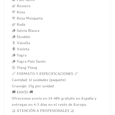
🌿 Romero
🌹 Rosa
🌹 Rosa Mosqueta
🌿 Ruda
🪵 Salvia Blanca
🪵 Sándalo
🍦 Vainilla
🪻 Violeta
🪵 Yagra
🪵 Yagra Palo Santo
🌼 Ylang Ylang
📏 FORMATO Y ESPECIFICACIONES 📏
Cantidad: 12 unidades (paquete)
Gramaje: 25g por unidad
🚚 ENVÍO 🚚
Ofrecemos envío en 24-48h gratuito en España y
entregas en 4-5 días en el resto de Europa.
🤝 ATENCIÓN A PROFESIONALES 🤝