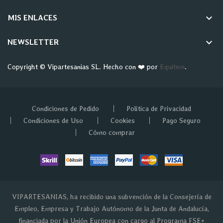
keyboard_arrow_down
MIS ENLACES
keyboard_arrow_down
NEWSLETTER
Copyright © Vipartesanias SL. Hecho con ❤️ por
Equitem
.
Condiciones de Pedido
Política de Privacidad
Condiciones de Uso
Cookies
Pago Seguro
Cómo comprar
VIPARTESANIAS, ha recibido una subvención de la Consejería de
Empleo, Empresa y Trabajo Autónomo de la Junta de Andalucía,
financiada por la Unión Europea con cargo al Programa FSE+