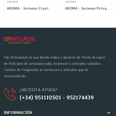
AROMA
AROMA
AROMA - Incienso Crystal Amatista
AROMA - Incienso Private Lavanda
Vip Artesanías es una tienda online y almacén de Venta al mayor
de Artículos de artesanía india, inciensos y artículos variados.
Cientos de Fragancias en Inciensos y artículos que te
sorprenderán.
¿NECESITA AYUDA?
(+34) 951110501 - 952174439
keyboard_arrow_down
INFORMACIÓN