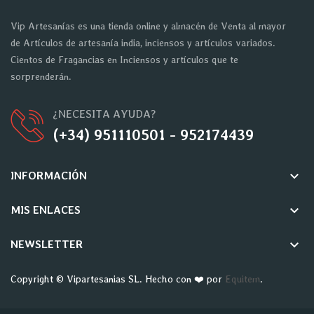
Vip Artesanías es una tienda online y almacén de Venta al mayor
de Artículos de artesanía india, inciensos y artículos variados.
Cientos de Fragancias en Inciensos y artículos que te
sorprenderán.
¿NECESITA AYUDA?
(+34) 951110501 - 952174439
keyboard_arrow_down
INFORMACIÓN
keyboard_arrow_down
MIS ENLACES
keyboard_arrow_down
NEWSLETTER
Copyright © Vipartesanias SL. Hecho con ❤️ por
Equitem
.