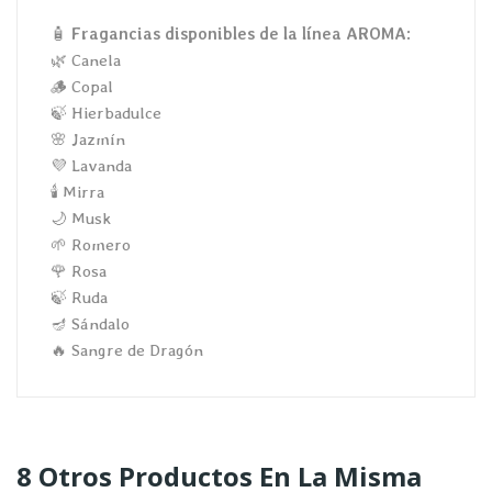
🧴
Fragancias disponibles de la línea AROMA:
🌿 Canela
🪵 Copal
🍃 Hierbadulce
🌸 Jazmín
💜 Lavanda
🕯️ Mirra
🌙 Musk
🌱 Romero
🌹 Rosa
🍃 Ruda
🪔 Sándalo
🔥 Sangre de Dragón
8 Otros Productos En La Misma