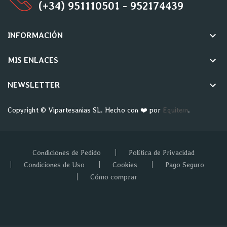
(+34) 951110501 - 952174439
keyboard_arrow_down
INFORMACIÓN
keyboard_arrow_down
MIS ENLACES
keyboard_arrow_down
NEWSLETTER
Copyright © Vipartesanias SL. Hecho con ❤️ por
Equitem
.
Condiciones de Pedido
Política de Privacidad
Condiciones de Uso
Cookies
Pago Seguro
Cómo comprar