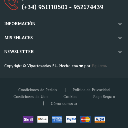
(+34) 951110501 - 952174439
keyboard_arrow_down
INFORMACIÓN
keyboard_arrow_down
MIS ENLACES
keyboard_arrow_down
NEWSLETTER
Copyright © Vipartesanias SL. Hecho con ❤️ por
Equitem
.
Condiciones de Pedido
Política de Privacidad
Condiciones de Uso
Cookies
Pago Seguro
Cómo comprar