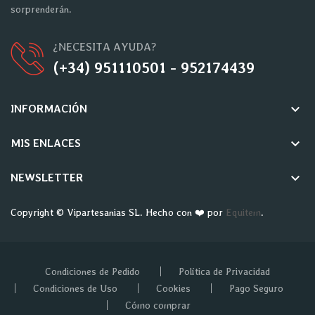
sorprenderán.
¿NECESITA AYUDA?
(+34) 951110501 - 952174439
keyboard_arrow_down
INFORMACIÓN
keyboard_arrow_down
MIS ENLACES
keyboard_arrow_down
NEWSLETTER
Copyright © Vipartesanias SL. Hecho con ❤️ por
Equitem
.
Condiciones de Pedido
Política de Privacidad
Condiciones de Uso
Cookies
Pago Seguro
Cómo comprar