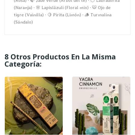
(Rosa) · 🍃 Jade verde (Árbol del té) · 🍊 Labradorita
(Naranja) · 🌸 Lapislázuli (Floral mix) · 🐯 Ojo de
tigre (Vainilla) · 🍋 Pirita (Limón) · 🪵 Turmalina
(Sándalo)
8 Otros Productos En La Misma
Categoría: