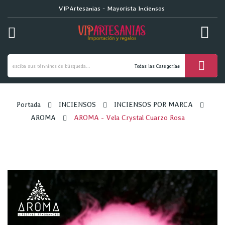
VIPArtesanias - Mayorista Inciensos
ck
Portada
INCIENSOS
INCIENSOS POR MARCA
AROMA
AROMA - Vela Crystal Cuarzo Rosa