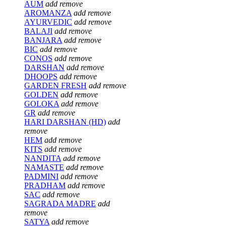
AUM
add
remove
AROMANZA
add
remove
AYURVEDIC
add
remove
BALAJI
add
remove
BANJARA
add
remove
BIC
add
remove
CONOS
add
remove
DARSHAN
add
remove
DHOOPS
add
remove
GARDEN FRESH
add
remove
GOLDEN
add
remove
GOLOKA
add
remove
GR
add
remove
HARI DARSHAN (HD)
add
remove
HEM
add
remove
KITS
add
remove
NANDITA
add
remove
NAMASTE
add
remove
PADMINI
add
remove
PRADHAM
add
remove
SAC
add
remove
SAGRADA MADRE
add
remove
SATYA
add
remove