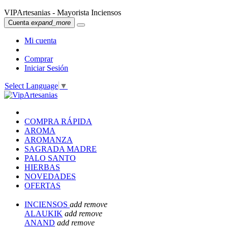
VIPArtesanias - Mayorista Inciensos
Cuenta
expand_more
Mi cuenta
Comprar
Iniciar Sesión
Select Language
▼
COMPRA RÁPIDA
AROMA
AROMANZA
SAGRADA MADRE
PALO SANTO
HIERBAS
NOVEDADES
OFERTAS
INCIENSOS
add
remove
ALAUKIK
add
remove
ANAND
add
remove