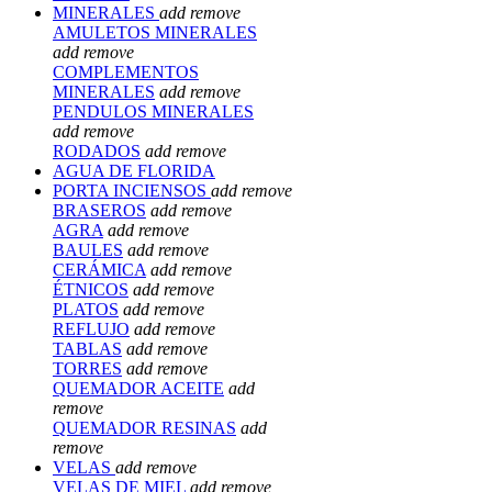
MINERALES
add
remove
AMULETOS MINERALES
add
remove
COMPLEMENTOS
MINERALES
add
remove
PENDULOS MINERALES
add
remove
RODADOS
add
remove
AGUA DE FLORIDA
PORTA INCIENSOS
add
remove
BRASEROS
add
remove
AGRA
add
remove
BAULES
add
remove
CERÁMICA
add
remove
ÉTNICOS
add
remove
PLATOS
add
remove
REFLUJO
add
remove
TABLAS
add
remove
TORRES
add
remove
QUEMADOR ACEITE
add
remove
QUEMADOR RESINAS
add
remove
VELAS
add
remove
VELAS DE MIEL
add
remove