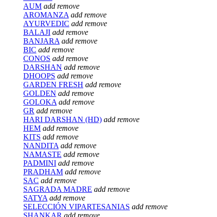
AUM
add
remove
AROMANZA
add
remove
AYURVEDIC
add
remove
BALAJI
add
remove
BANJARA
add
remove
BIC
add
remove
CONOS
add
remove
DARSHAN
add
remove
DHOOPS
add
remove
GARDEN FRESH
add
remove
GOLDEN
add
remove
GOLOKA
add
remove
GR
add
remove
HARI DARSHAN (HD)
add
remove
HEM
add
remove
KITS
add
remove
NANDITA
add
remove
NAMASTE
add
remove
PADMINI
add
remove
PRADHAM
add
remove
SAC
add
remove
SAGRADA MADRE
add
remove
SATYA
add
remove
SELECCIÓN VIPARTESANIAS
add
remove
SHANKAR
add
remove