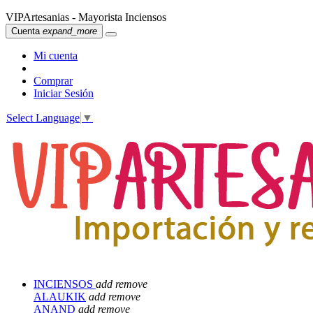
VIPArtesanias - Mayorista Inciensos
Cuenta
expand_more
Mi cuenta
Comprar
Iniciar Sesión
Select Language
▼
INCIENSOS
add
remove
ALAUKIK
add
remove
ANAND
add
remove