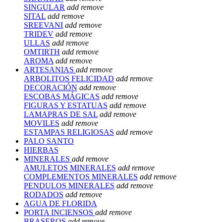
SINGULAR
add
remove
SITAL
add
remove
SREEVANI
add
remove
TRIDEV
add
remove
ULLAS
add
remove
OMTIRTH
add
remove
AROMA
add
remove
ARTESANIAS
add
remove
ARBOLITOS FELICIDAD
add
remove
DECORACIÓN
add
remove
ESCOBAS MÁGICAS
add
remove
FIGURAS Y ESTATUAS
add
remove
LAMAPRAS DE SAL
add
remove
MOVILES
add
remove
ESTAMPAS RELIGIOSAS
add
remove
PALO SANTO
HIERBAS
MINERALES
add
remove
AMULETOS MINERALES
add
remove
COMPLEMENTOS MINERALES
add
remove
PENDULOS MINERALES
add
remove
RODADOS
add
remove
AGUA DE FLORIDA
PORTA INCIENSOS
add
remove
BRASEROS
add
remove