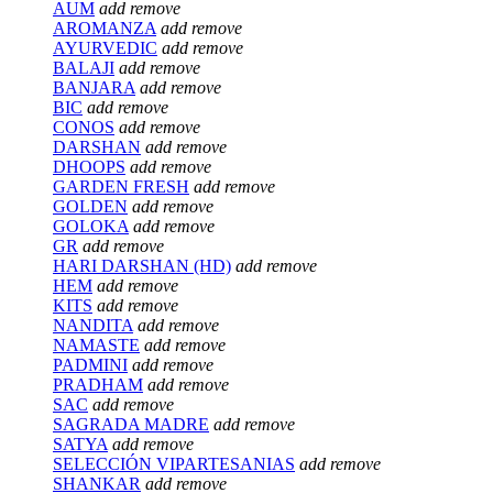
AUM
add
remove
AROMANZA
add
remove
AYURVEDIC
add
remove
BALAJI
add
remove
BANJARA
add
remove
BIC
add
remove
CONOS
add
remove
DARSHAN
add
remove
DHOOPS
add
remove
GARDEN FRESH
add
remove
GOLDEN
add
remove
GOLOKA
add
remove
GR
add
remove
HARI DARSHAN (HD)
add
remove
HEM
add
remove
KITS
add
remove
NANDITA
add
remove
NAMASTE
add
remove
PADMINI
add
remove
PRADHAM
add
remove
SAC
add
remove
SAGRADA MADRE
add
remove
SATYA
add
remove
SELECCIÓN VIPARTESANIAS
add
remove
SHANKAR
add
remove