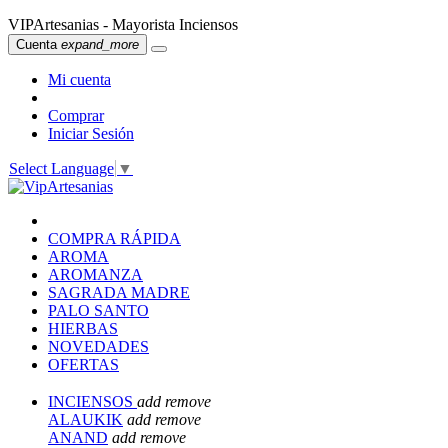
VIPArtesanias - Mayorista Inciensos
Cuenta
expand_more
Mi cuenta
Comprar
Iniciar Sesión
Select Language
▼
COMPRA RÁPIDA
AROMA
AROMANZA
SAGRADA MADRE
PALO SANTO
HIERBAS
NOVEDADES
OFERTAS
INCIENSOS
add
remove
ALAUKIK
add
remove
ANAND
add
remove