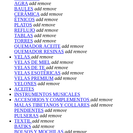
AGRA
add
remove
BAULES
add
remove
CERÁMICA
add
remove
ÉTNICOS
add
remove
PLATOS
add
remove
REFLUJO
add
remove
TABLAS
add
remove
TORRES
add
remove
QUEMADOR ACEITE
add
remove
QUEMADOR RESINAS
add
remove
VELAS
add
remove
VELAS DE MIEL
add
remove
VELAS DE TE
add
remove
VELAS ESOTÉRICAS
add
remove
VELAS PREMIUM
add
remove
VELONES
add
remove
ACEITES
INSTRUMENTOS MUSICALES
ACCESORIOS Y COMPLEMENTOS
add
remove
MALAS TIBETANOS Y COLLARES
add
remove
PENDIENTES
add
remove
PULSERAS
add
remove
TEXTIL
add
remove
BATIKS
add
remove
BOLSOS Y MOCHILAS
add
remove