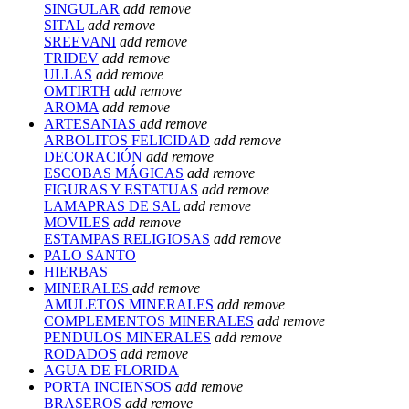
SINGULAR
add
remove
SITAL
add
remove
SREEVANI
add
remove
TRIDEV
add
remove
ULLAS
add
remove
OMTIRTH
add
remove
AROMA
add
remove
ARTESANIAS
add
remove
ARBOLITOS FELICIDAD
add
remove
DECORACIÓN
add
remove
ESCOBAS MÁGICAS
add
remove
FIGURAS Y ESTATUAS
add
remove
LAMAPRAS DE SAL
add
remove
MOVILES
add
remove
ESTAMPAS RELIGIOSAS
add
remove
PALO SANTO
HIERBAS
MINERALES
add
remove
AMULETOS MINERALES
add
remove
COMPLEMENTOS MINERALES
add
remove
PENDULOS MINERALES
add
remove
RODADOS
add
remove
AGUA DE FLORIDA
PORTA INCIENSOS
add
remove
BRASEROS
add
remove