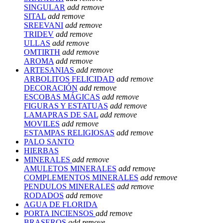
SINGULAR
add
remove
SITAL
add
remove
SREEVANI
add
remove
TRIDEV
add
remove
ULLAS
add
remove
OMTIRTH
add
remove
AROMA
add
remove
ARTESANIAS
add
remove
ARBOLITOS FELICIDAD
add
remove
DECORACIÓN
add
remove
ESCOBAS MÁGICAS
add
remove
FIGURAS Y ESTATUAS
add
remove
LAMAPRAS DE SAL
add
remove
MOVILES
add
remove
ESTAMPAS RELIGIOSAS
add
remove
PALO SANTO
HIERBAS
MINERALES
add
remove
AMULETOS MINERALES
add
remove
COMPLEMENTOS MINERALES
add
remove
PENDULOS MINERALES
add
remove
RODADOS
add
remove
AGUA DE FLORIDA
PORTA INCIENSOS
add
remove
BRASEROS
add
remove