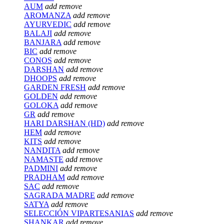
AUM
add
remove
AROMANZA
add
remove
AYURVEDIC
add
remove
BALAJI
add
remove
BANJARA
add
remove
BIC
add
remove
CONOS
add
remove
DARSHAN
add
remove
DHOOPS
add
remove
GARDEN FRESH
add
remove
GOLDEN
add
remove
GOLOKA
add
remove
GR
add
remove
HARI DARSHAN (HD)
add
remove
HEM
add
remove
KITS
add
remove
NANDITA
add
remove
NAMASTE
add
remove
PADMINI
add
remove
PRADHAM
add
remove
SAC
add
remove
SAGRADA MADRE
add
remove
SATYA
add
remove
SELECCIÓN VIPARTESANIAS
add
remove
SHANKAR
add
remove