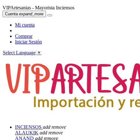
VIPArtesanias - Mayorista Inciensos
Cuenta
expand_more
Mi cuenta
Comprar
Iniciar Sesión
Select Language
▼
INCIENSOS
add
remove
ALAUKIK
add
remove
ANAND
add
remove