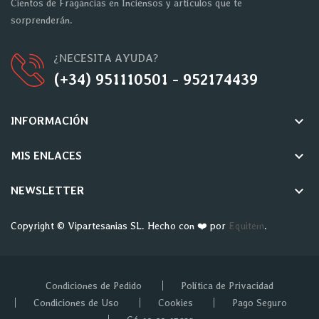
Cientos de Fragancias en Inciensos y artículos que te
sorprenderán.
¿NECESITA AYUDA?
(+34) 951110501 - 952174439
keyboard_arrow_down
INFORMACIÓN
keyboard_arrow_down
MIS ENLACES
keyboard_arrow_down
NEWSLETTER
Copyright © Vipartesanias SL. Hecho con ❤️ por
Equitem
.
Condiciones de Pedido
Política de Privacidad
Condiciones de Uso
Cookies
Pago Seguro