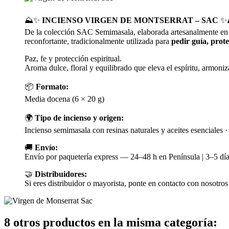
⛰️✨
INCIENSO VIRGEN DE MONTSERRAT – SAC
✨
De la colección SAC Semimasala, elaborada artesanalmente en In
reconfortante, tradicionalmente utilizada para
pedir guía, prot
Paz, fe y protección espiritual.
Aroma dulce, floral y equilibrado que eleva el espíritu, armoni
📦
Formato:
Media docena (6 × 20 g)
🌍
Tipo de incienso y origen:
Incienso semimasala con resinas naturales y aceites esenciales 
🚚
Envío:
Envío por paquetería express — 24–48 h en Península | 3–5 día
🤝
Distribuidores:
Si eres distribuidor o mayorista, ponte en contacto con nosotros
8 otros productos en la misma categoría: