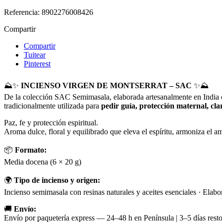
Referencia:
8902276008426
Compartir
Compartir
Tuitear
Pinterest
⛰️✨
INCIENSO VIRGEN DE MONTSERRAT – SAC
✨⛰️
De la colección SAC Semimasala, elaborada artesanalmente en India co
tradicionalmente utilizada para
pedir guía, protección maternal, cla
Paz, fe y protección espiritual.
Aroma dulce, floral y equilibrado que eleva el espíritu, armoniza el 
📦
Formato:
Media docena (6 × 20 g)
🌍
Tipo de incienso y origen:
Incienso semimasala con resinas naturales y aceites esenciales · Elab
🚚
Envío:
Envío por paquetería express — 24–48 h en Península | 3–5 días rest