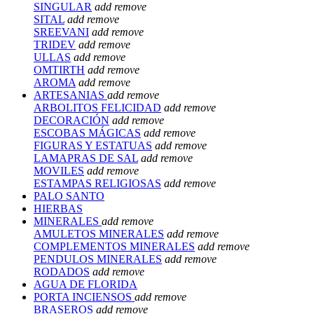
SINGULAR
add
remove
SITAL
add
remove
SREEVANI
add
remove
TRIDEV
add
remove
ULLAS
add
remove
OMTIRTH
add
remove
AROMA
add
remove
ARTESANIAS
add
remove
ARBOLITOS FELICIDAD
add
remove
DECORACIÓN
add
remove
ESCOBAS MÁGICAS
add
remove
FIGURAS Y ESTATUAS
add
remove
LAMAPRAS DE SAL
add
remove
MOVILES
add
remove
ESTAMPAS RELIGIOSAS
add
remove
PALO SANTO
HIERBAS
MINERALES
add
remove
AMULETOS MINERALES
add
remove
COMPLEMENTOS MINERALES
add
remove
PENDULOS MINERALES
add
remove
RODADOS
add
remove
AGUA DE FLORIDA
PORTA INCIENSOS
add
remove
BRASEROS
add
remove