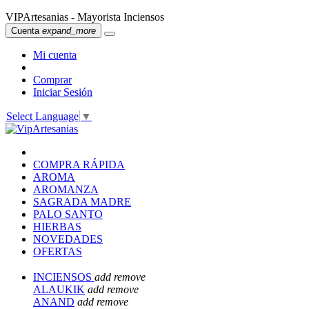
VIPArtesanias - Mayorista Inciensos
Cuenta
expand_more
Mi cuenta
Comprar
Iniciar Sesión
Select Language
▼
COMPRA RÁPIDA
AROMA
AROMANZA
SAGRADA MADRE
PALO SANTO
HIERBAS
NOVEDADES
OFERTAS
INCIENSOS
add
remove
ALAUKIK
add
remove
ANAND
add
remove