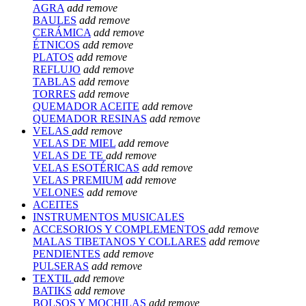
AGRA
add
remove
BAULES
add
remove
CERÁMICA
add
remove
ÉTNICOS
add
remove
PLATOS
add
remove
REFLUJO
add
remove
TABLAS
add
remove
TORRES
add
remove
QUEMADOR ACEITE
add
remove
QUEMADOR RESINAS
add
remove
VELAS
add
remove
VELAS DE MIEL
add
remove
VELAS DE TE
add
remove
VELAS ESOTÉRICAS
add
remove
VELAS PREMIUM
add
remove
VELONES
add
remove
ACEITES
INSTRUMENTOS MUSICALES
ACCESORIOS Y COMPLEMENTOS
add
remove
MALAS TIBETANOS Y COLLARES
add
remove
PENDIENTES
add
remove
PULSERAS
add
remove
TEXTIL
add
remove
BATIKS
add
remove
BOLSOS Y MOCHILAS
add
remove