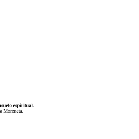
uelo espiritual
.
la Moreneta.