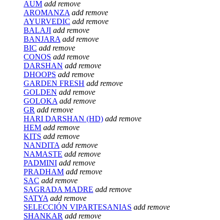
AUM
add
remove
AROMANZA
add
remove
AYURVEDIC
add
remove
BALAJI
add
remove
BANJARA
add
remove
BIC
add
remove
CONOS
add
remove
DARSHAN
add
remove
DHOOPS
add
remove
GARDEN FRESH
add
remove
GOLDEN
add
remove
GOLOKA
add
remove
GR
add
remove
HARI DARSHAN (HD)
add
remove
HEM
add
remove
KITS
add
remove
NANDITA
add
remove
NAMASTE
add
remove
PADMINI
add
remove
PRADHAM
add
remove
SAC
add
remove
SAGRADA MADRE
add
remove
SATYA
add
remove
SELECCIÓN VIPARTESANIAS
add
remove
SHANKAR
add
remove