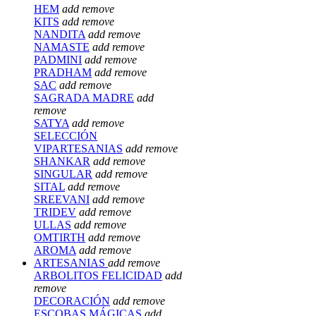
HEM
add
remove
KITS
add
remove
NANDITA
add
remove
NAMASTE
add
remove
PADMINI
add
remove
PRADHAM
add
remove
SAC
add
remove
SAGRADA MADRE
add
remove
SATYA
add
remove
SELECCIÓN
VIPARTESANIAS
add
remove
SHANKAR
add
remove
SINGULAR
add
remove
SITAL
add
remove
SREEVANI
add
remove
TRIDEV
add
remove
ULLAS
add
remove
OMTIRTH
add
remove
AROMA
add
remove
ARTESANIAS
add
remove
ARBOLITOS FELICIDAD
add
remove
DECORACIÓN
add
remove
ESCOBAS MÁGICAS
add