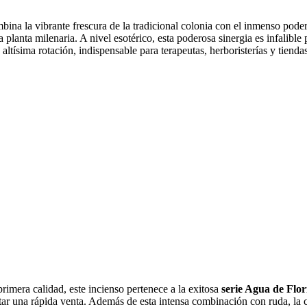
ina la vibrante frescura de la tradicional colonia con el inmenso poder
ta planta milenaria. A nivel esotérico, esta poderosa sinergia es infalible
ltísima rotación, indispensable para terapeutas, herboristerías y tiendas
rimera calidad, este incienso pertenece a la exitosa
serie Agua de Flor
litar una rápida venta. Además de esta intensa combinación con ruda, la