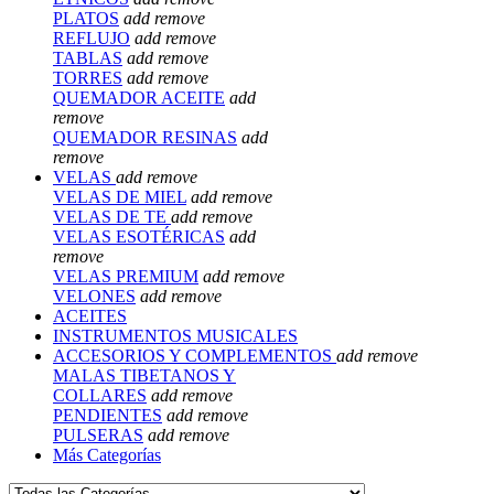
PLATOS
add
remove
REFLUJO
add
remove
TABLAS
add
remove
TORRES
add
remove
QUEMADOR ACEITE
add
remove
QUEMADOR RESINAS
add
remove
VELAS
add
remove
VELAS DE MIEL
add
remove
VELAS DE TE
add
remove
VELAS ESOTÉRICAS
add
remove
VELAS PREMIUM
add
remove
VELONES
add
remove
ACEITES
INSTRUMENTOS MUSICALES
ACCESORIOS Y COMPLEMENTOS
add
remove
MALAS TIBETANOS Y
COLLARES
add
remove
PENDIENTES
add
remove
PULSERAS
add
remove
Más Categorías