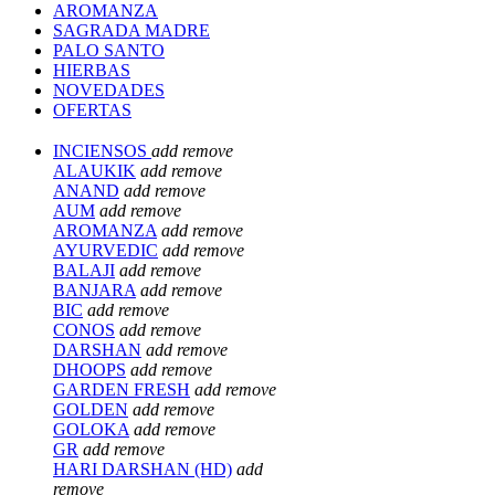
AROMANZA
SAGRADA MADRE
PALO SANTO
HIERBAS
NOVEDADES
OFERTAS
INCIENSOS
add
remove
ALAUKIK
add
remove
ANAND
add
remove
AUM
add
remove
AROMANZA
add
remove
AYURVEDIC
add
remove
BALAJI
add
remove
BANJARA
add
remove
BIC
add
remove
CONOS
add
remove
DARSHAN
add
remove
DHOOPS
add
remove
GARDEN FRESH
add
remove
GOLDEN
add
remove
GOLOKA
add
remove
GR
add
remove
HARI DARSHAN (HD)
add
remove