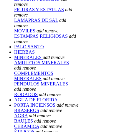
remove
FIGURAS Y ESTATUAS
add
remove
LAMAPRAS DE SAL
add
remove
MOVILES
add
remove
ESTAMPAS RELIGIOSAS
add
remove
PALO SANTO
HIERBAS
MINERALES
add
remove
AMULETOS MINERALES
add
remove
COMPLEMENTOS
MINERALES
add
remove
PENDULOS MINERALES
add
remove
RODADOS
add
remove
AGUA DE FLORIDA
PORTA INCIENSOS
add
remove
BRASEROS
add
remove
AGRA
add
remove
BAULES
add
remove
CERÁMICA
add
remove
ÉTNICOS
add
remove