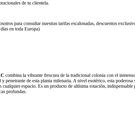
racionales de tu clientela.
osotros para consultar nuestras tarifas escalonadas, descuentos exclusi
 días en toda Europa)
AC
combina la vibrante frescura de la tradicional colonia con el inmens
al y penetrante de esta planta milenaria. A nivel esotérico, esta poderosa 
 cualquier espacio. Es un producto de altísima rotación, indispensable p
icas profundas.