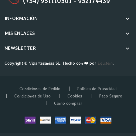
(+34) 951110501 - 952174439
keyboard_arrow_down
INFORMACIÓN
keyboard_arrow_down
MIS ENLACES
keyboard_arrow_down
NEWSLETTER
Copyright © Vipartesanias SL. Hecho con ❤️ por
Equitem
.
Condiciones de Pedido
Política de Privacidad
Condiciones de Uso
Cookies
Pago Seguro
Cómo comprar