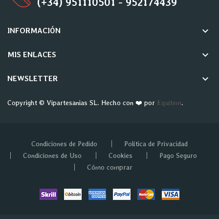
(+34) 951110501 - 952174439
keyboard_arrow_down
INFORMACIÓN
keyboard_arrow_down
MIS ENLACES
keyboard_arrow_down
NEWSLETTER
Copyright © Vipartesanias SL. Hecho con ❤️ por
Equitem
.
Condiciones de Pedido
Política de Privacidad
Condiciones de Uso
Cookies
Pago Seguro
Cómo comprar