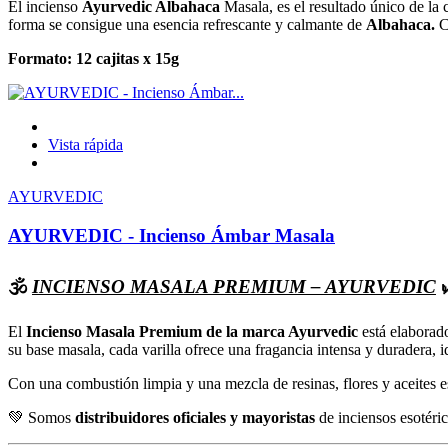
El incienso
Ayurvedic Albahaca
Masala, es el resultado único de la 
forma se consigue una esencia refrescante y calmante de
Albahaca.
C
Formato: 12 cajitas x 15g
Vista rápida
AYURVEDIC
AYURVEDIC - Incienso Ámbar Masala
🕉️
INCIENSO MASALA PREMIUM – AYURVEDIC

El
Incienso Masala Premium de la marca Ayurvedic
está elabora
su base masala, cada varilla ofrece una fragancia intensa y duradera, 
Con una combustión limpia y una mezcla de resinas, flores y aceites es
💚 Somos
distribuidores oficiales y mayoristas
de inciensos esotéri