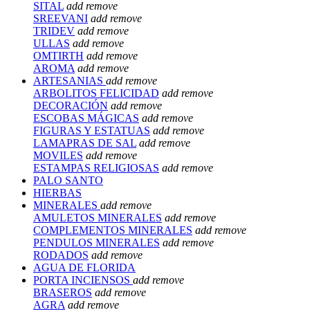
SITAL
add
remove
SREEVANI
add
remove
TRIDEV
add
remove
ULLAS
add
remove
OMTIRTH
add
remove
AROMA
add
remove
ARTESANIAS
add
remove
ARBOLITOS FELICIDAD
add
remove
DECORACIÓN
add
remove
ESCOBAS MÁGICAS
add
remove
FIGURAS Y ESTATUAS
add
remove
LAMAPRAS DE SAL
add
remove
MOVILES
add
remove
ESTAMPAS RELIGIOSAS
add
remove
PALO SANTO
HIERBAS
MINERALES
add
remove
AMULETOS MINERALES
add
remove
COMPLEMENTOS MINERALES
add
remove
PENDULOS MINERALES
add
remove
RODADOS
add
remove
AGUA DE FLORIDA
PORTA INCIENSOS
add
remove
BRASEROS
add
remove
AGRA
add
remove