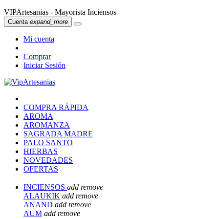
VIPArtesanias - Mayorista Inciensos
Cuenta
expand_more
Mi cuenta
Comprar
Iniciar Sesión
COMPRA RÁPIDA
AROMA
AROMANZA
SAGRADA MADRE
PALO SANTO
HIERBAS
NOVEDADES
OFERTAS
INCIENSOS
add
remove
ALAUKIK
add
remove
ANAND
add
remove
AUM
add
remove