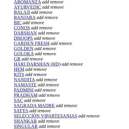
AROMANZA
add
remove
AYURVEDIC
add
remove
BALAJI
add
remove
BANJARA
add
remove
BIC
add
remove
CONOS
add
remove
DARSHAN
add
remove
DHOOPS
add
remove
GARDEN FRESH
add
remove
GOLDEN
add
remove
GOLOKA
add
remove
GR
add
remove
HARI DARSHAN (HD)
add
remove
HEM
add
remove
KITS
add
remove
NANDITA
add
remove
NAMASTE
add
remove
PADMINI
add
remove
PRADHAM
add
remove
SAC
add
remove
SAGRADA MADRE
add
remove
SATYA
add
remove
SELECCIÓN VIPARTESANIAS
add
remove
SHANKAR
add
remove
SINGULAR
add
remove