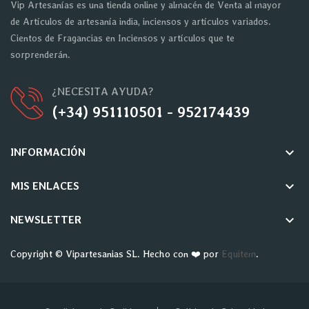
Vip Artesanías es una tienda online y almacén de Venta al mayor
de Artículos de artesanía india, inciensos y artículos variados.
Cientos de Fragancias en Inciensos y artículos que te
sorprenderán.
¿NECESITA AYUDA?
(+34) 951110501 - 952174439
keyboard_arrow_down
INFORMACIÓN
keyboard_arrow_down
MIS ENLACES
keyboard_arrow_down
NEWSLETTER
Copyright © Vipartesanias SL. Hecho con ❤️ por
Equitem
.