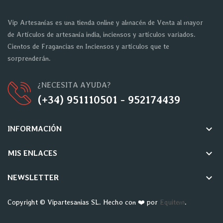
Vip Artesanías es una tienda online y almacén de Venta al mayor
de Artículos de artesanía india, inciensos y artículos variados.
Cientos de Fragancias en Inciensos y artículos que te
sorprenderán.
¿NECESITA AYUDA?
(+34) 951110501 - 952174439
keyboard_arrow_down
INFORMACIÓN
keyboard_arrow_down
MIS ENLACES
keyboard_arrow_down
NEWSLETTER
Copyright © Vipartesanias SL. Hecho con ❤️ por
Equitem
.