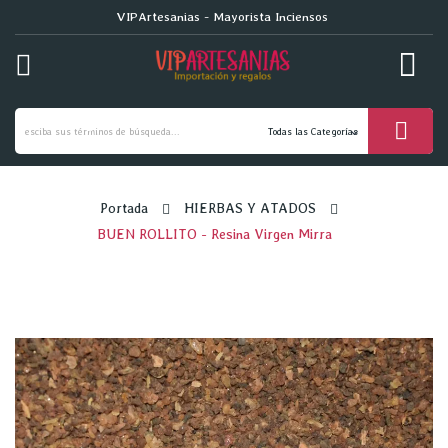
VIPArtesanias - Mayorista Inciensos
ck
Portada
HIERBAS Y ATADOS
BUEN ROLLITO - Resina Virgen Mirra